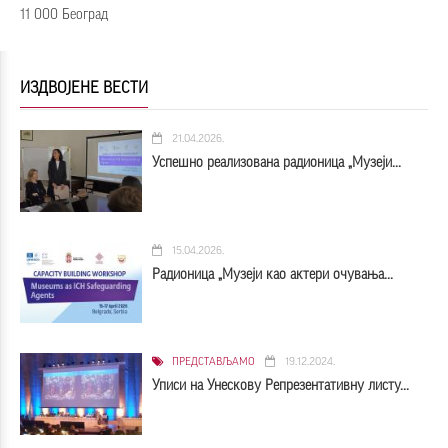
11 000 Београд
ИЗДВОЈЕНЕ ВЕСТИ
21.04.2026.
Успешно реализована радионица „Музеји...
15.04.2026.
Радионица „Музеји као актери очувања...
ПРЕДСТАВЉАМО
19.12.2024.
Уписи на Унескову Репрезентативну листу...