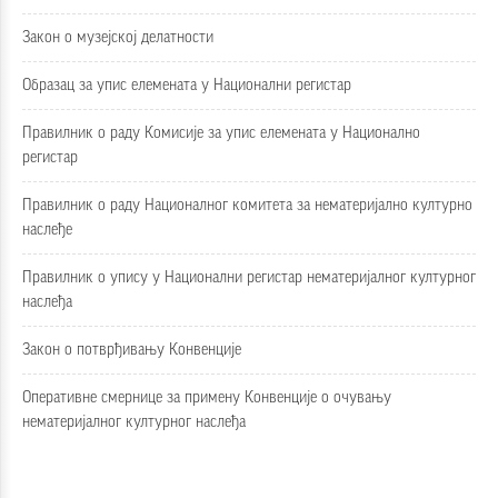
Закон о музејској делатности
Образац за упис елемената у Национални регистар
Правилник о раду Комисије за упис елемената у Национално
регистар
Правилник о раду Националног комитета за нематеријално културно
наслеђе
Правилник о упису у Национални регистар нематеријалног културног
наслеђа
Закон о потврђивању Конвенције
Оперативне смернице за примену Конвенције о очувању
нематеријалног културног наслеђа