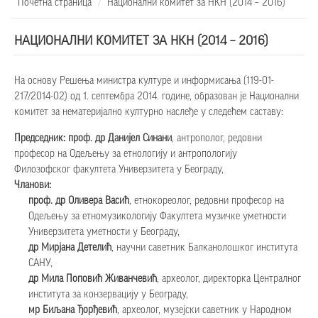
Почетна страница
Национални комитет за НКН (2014 – 2016)
НАЦИОНАЛНИ КОМИТЕТ ЗА НКН (2014 – 2016)
На основу Решења министра културе и информисања (119-01-
217/2014-02) од 1. септембра 2014. године, образован је Национални
комитет за нематеријално културно наслеђе у следећем саставу:
Председник: проф. др Данијел Синани
, антрополог, редовни
професор на Одељењу за етнологију и антропологију
Филозофског факултета Универзитета у Београду,
Чланови:
проф. др Оливера Васић
, етнокореолог, редовни професор на
Одељењу за етномузикологију Факултета музичке уметности
Универзитета уметности у Београду,
др Мирјана Детелић
, научни саветник Балканолошког института
САНУ,
др Мила Поповић Живанчевић
, археолог, директорка Централног
института за конзервацију у Београду,
мр Биљана Ђорђевић
, археолог, музејски саветник у Народном