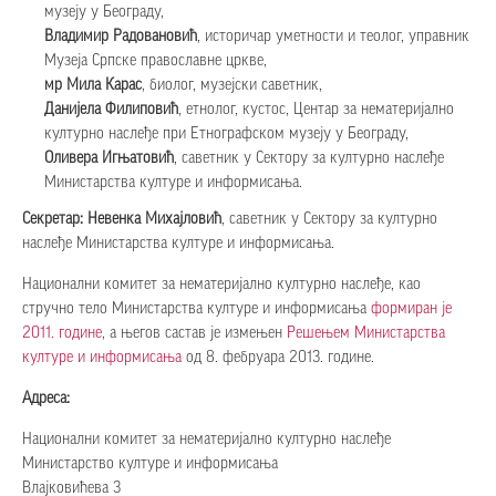
музеју у Београду,
Владимир Радовановић
, историчар уметности и теолог, управник
Музеја Српске православне цркве,
мр Мила Карас
, биолог, музејски саветник,
Данијела Филиповић
, етнолог, кустос, Центар за нематеријално
културно наслеђе при Етнографском музеју у Београду,
Оливера Игњатовић
, саветник у Сектору за културно наслеђе
Министарства културе и информисања.
Секретар:
Невенка Михајловић
, саветник у Сектору за културно
наслеђе Министарства културе и информисања.
Национални комитет за нематеријално културно наслеђе, као
стручно тело Министарства културе и информисања
формиран је
2011. године
, а његов састав је измењен
Решењем Министарства
културе и информисања
од 8. фебруара 2013. године.
Адреса:
Национални комитет за нематеријално културно наслеђе
Министарство културе и информисања
Влајковићева 3