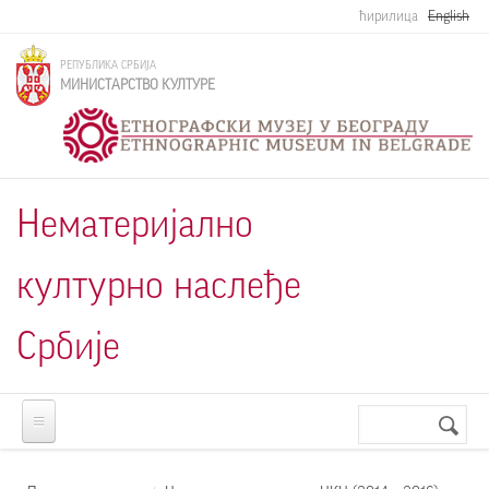
Skip to main content
ћирилица
English
РЕПУБЛИКА СРБИЈА
МИНИСТАРСТВО КУЛТУРЕ
Нематеријално
културно наслеђе
Србије
Претрага
Search
form