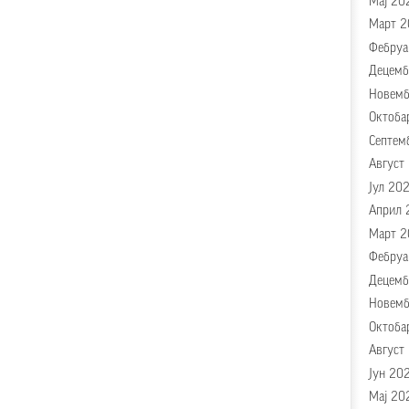
Мај 20
Март 2
Фебруа
Децемб
Новемб
Октоба
Септем
Август
Јул 202
Април 
Март 2
Фебруа
Децемб
Новемб
Октоба
Август
Јун 20
Мај 20