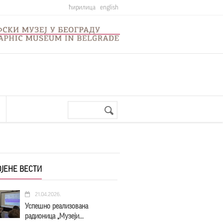
ћирилица
english
Претрага
Search
form
ЈЕНЕ ВЕСТИ
21.04.2026.
Успешно реализована
радионица „Музеји...