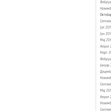
Фебруа
Новемб
Октоба
Септем
Јул 201
Јун 201
Мај 20
Април 
Март 2
Фебруа
Јануар 
Децемб
Новемб
Септем
Мај 20
Април 
Новемб
Септем