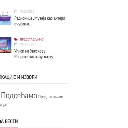
15.04.2026.
Радионица „Музеји као актери
очувања...
ПРЕДСТАВЉАМО
19.12.2024.
Уписи на Унескову
Репрезентативну листу...
КАЦИЈЕ И ИЗВОРИ
Подсећамо
Представљамо
ације
ВА ВЕСТИ