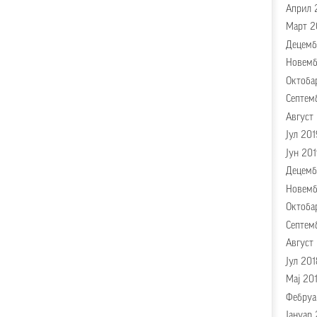
Април 
Март 2
Децемб
Новемб
Октоба
Септем
Август
Јул 201
Јун 20
Децемб
Новемб
Октоба
Септем
Август
Јул 201
Мај 20
Фебруа
Јануар