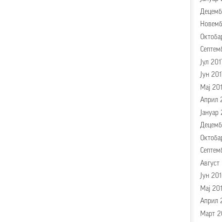
Децемб
Новемб
Октоба
Септем
Јул 201
Јун 201
Мај 20
Април 
Јануар 
Децемб
Октоба
Септем
Август
Јун 20
Мај 20
Април 
Март 2