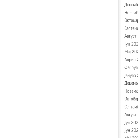
Децемб
Новемб
Октоба
Септем
Август
Јун 20
Мај 20
Април 
Фебруа
Јануар
Децемб
Новемб
Октоба
Септем
Август
Јул 20
Јун 20