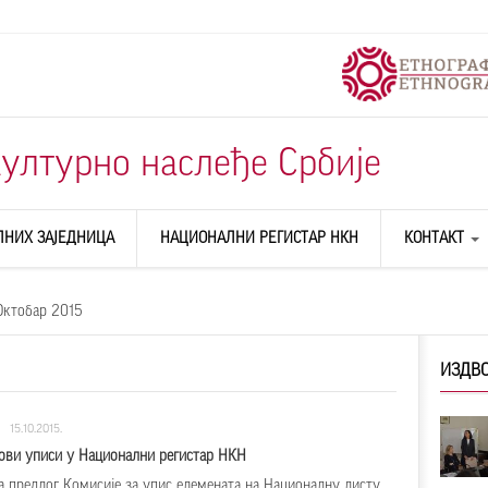
ултурно наслеђе Србије
ЛНИХ ЗАЈЕДНИЦА
НАЦИОНАЛНИ РЕГИСТАР НКН
КОНТАКТ
О НАМА
Октобар 2015
ИЗДВО
15.10.2015.
ови уписи у Национални регистар НКН
а предлог Комисије за упис елемената на Националну листу,