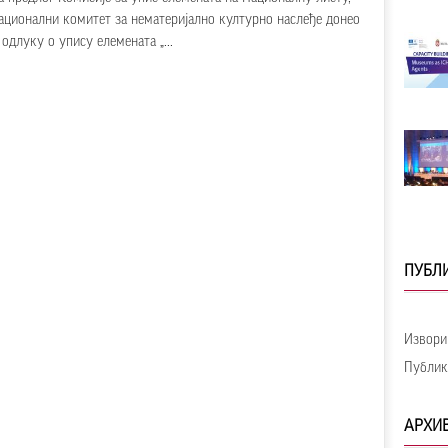
ационални комитет за нематеријално културно наслеђе донео
е одлуку о упису елемената „...
ПУБЛИ
Извори
Публик
АРХИ