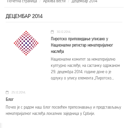
Почетна страница
Архива вести
Децембар 2014
ДЕЦЕМБАР 2014
30.12.2014.
Пиротско приповедање уписано у
Национални регистар нематеријалног
наслеђа
Национални комитет за нематеријално
културно наслеђе, на састанку одржаном
29. децембра 2014. године доне о је
одлуку о упису елемента „Пирoтскo...
25.12.2014.
Блог
Почео је с радом наш блог посвећен препознавању и представљању
нематеријалног наслеђа локалних заједница у Србији.