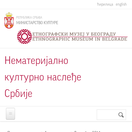
Skip to main content
ћирилица
english
РЕПУБЛИКА СРБИЈА
МИНИСТАРСТВО КУЛТУРЕ
Нематеријално
културно наслеђе
Србије
Претрага
Search
form