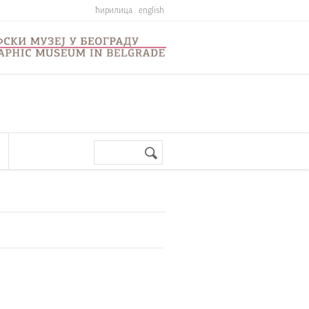
ћирилица
english
Претрага
Search
form