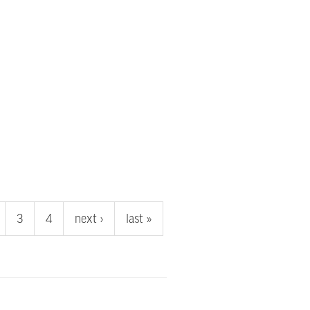
3
4
next ›
last »