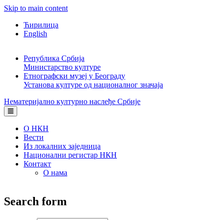
Skip to main content
Ћирилица
English
Република Србија
Министарство културе
Етнографски музеј у Београду
Установа културе од националног значаја
Нематеријално културно наслеђе Србије
О НКН
Вести
Из локалних заједница
Национални регистар НКН
Контакт
О нама
Search form