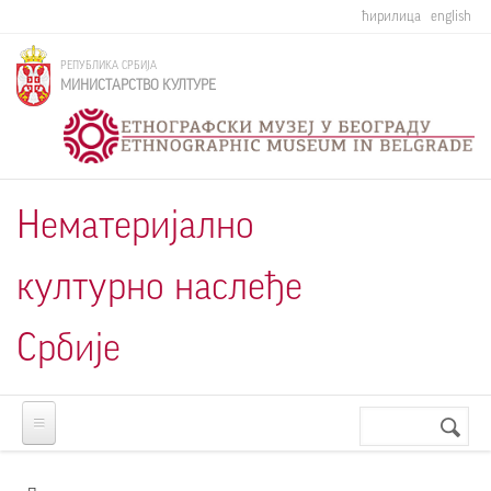
Skip to main content
ћирилица
english
РЕПУБЛИКА СРБИЈА
МИНИСТАРСТВО КУЛТУРЕ
Нематеријално
културно наслеђе
Србије
Претрага
Search
form