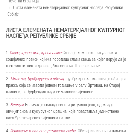
Почетна страница
Листа елемената нематеријалног културног наслеђа Републике
Србије
ЛИСТА ЕЛЕМЕНАТА НЕМАТЕРИЈАЛНОГ КУЛТУРНОГ
НАСЛЕЂА РЕПУБЛИКЕ СРБИЈЕ
1.
Слава, крсно име, крсна слава
Слава је комплекс ритуалних и
социјалних пракси којима породица слави свеца за којег верује да је
њен заштитник и давалац благостања. Прослављање...
2.
Молитва, ђурђевдански обичај
Ђурђевданска молитва је обичајна
пракса која се изводи једном годишње у селу Вртовац, на Старој
планини, на Ђурђевдан када се чланови заједнице...
3.
Белмуж
Белмуж је свакодневно и ритуално јело, од младог
овчијег сира и кукурузног брашна, које представља јединствено
наслеђе сточарских заједница на тлу...
4.
Изливање и паљење ратарских свећа
Обичај изливања и паљења