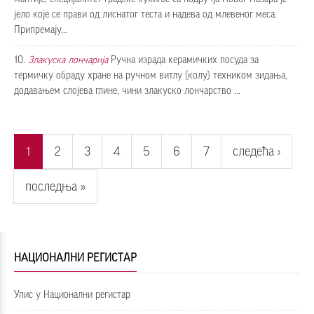
јело које се прави од лиснатог теста и надева од млевеног меса.
Припремају...
10.
Злакуска лончарија
Ручна израда керамичких посуда за
термичку обраду хране на ручном витлу (колу) техником зидања,
додавањем слојева глине, чини злакуско лончарство ...
Pages
1
2
3
4
5
6
7
следећа ›
последња »
НАЦИОНАЛНИ РЕГИСТАР
Упис у Национални регистар