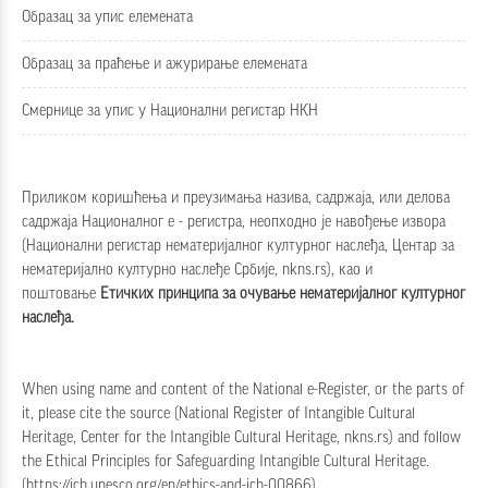
Образац за упис елемената
Образац за праћење и ажурирање елемената
Смернице за упис у Национални регистар НКН
Приликом коришћења и преузимања назива, садржаја, или делова
садржаја Националног е - регистра, неопходно је навођење извора
(Национални регистар нематеријалног културног наслеђа, Центар за
нематеријално културно наслеђе Србије, nkns.rs), као и
поштовање
Етичких принципа за очување нематеријалног културног
наслеђа
.
When using name and content of the National e-Register, or the parts of
it, please cite the source (National Register of Intangible Cultural
Heritage, Center for the Intangible Cultural Heritage, nkns.rs) and follow
the
Ethical Principles for Safeguarding Intangible Cultural Heritage
.
(
https://ich.unesco.org/en/ethics-and-ich-00866
)