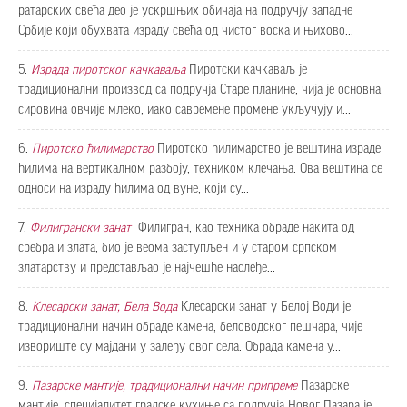
ратарских свећа део је ускршњих обичаја на подручју западне
Србије који обухвата израду свећа од чистог воска и њихово...
5.
Израда пиротског качкаваља
Пиротски качкаваљ је
традиционални производ са подручја Старе планине, чија је основна
сировина овчије млеко, иако савремене промене укључују и...
6.
Пиротско ћилимарство
Пиротско ћилимарство је вештина израде
ћилима на вертикалном разбоју, техником клечања. Ова вештина се
односи на израду ћилима од вуне, који су...
7.
Филигрaнски зaнaт
Филигран, као техника обраде накита од
сребра и злата, био је веома заступљен и у старом српском
златарству и представљао је најчешће наслеђе...
8.
Клесарски занат, Бела Вода
Клесарски занат у Белој Води је
традиционални начин обраде камена, беловодског пешчара, чије
извориште су мајдани у залеђу овог села. Обрада камена у...
9.
Пазарске мантије, традиционални начин припреме
Пазарске
мантије, специјалитет градске кухиње са подручја Новог Пазара је