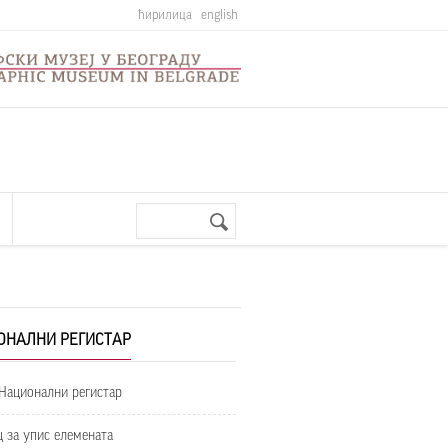
ћирилица
english
Претрага
Search
form
ОНАЛНИ РЕГИСТАР
 Национални регистар
 за упис елемената