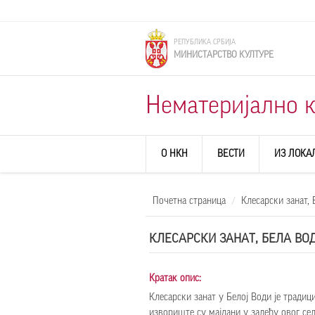
Skip to main content
РЕПУБЛИКА СРБИЈА
МИНИСТАРСТВО КУЛТУРЕ
Нематеријално к
О НКН
ВЕСТИ
ИЗ ЛОКА
Почетна страница
Клесарски занат, 
КЛЕСАРСКИ ЗАНАТ, БЕЛА ВО
Кратак опис:
Клесарски занат у Белој Води је традиц
извориште су мајдани у залеђу овог сел