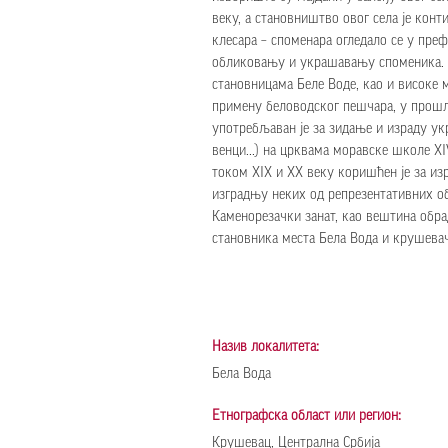
веку, а становништво овог села је кон
клесара – споменара огледало се у пре
обликовању и украшавању споменика. П
становницама Беле Воде, као и високе
примену беловодског пешчара, у прошло
употребљаван је за зидање и израду укр
венци...) на црквама моравске школе X
током XIX и XX веку коришћен је за изр
изградњу неких од репрезентативних об
Каменорезачки занат, као вештина обр
становника места Бела Вода и крушевач
Назив локалитета:
Бела Вода
Етнографска област или регион:
Крушевац, Централна Србија