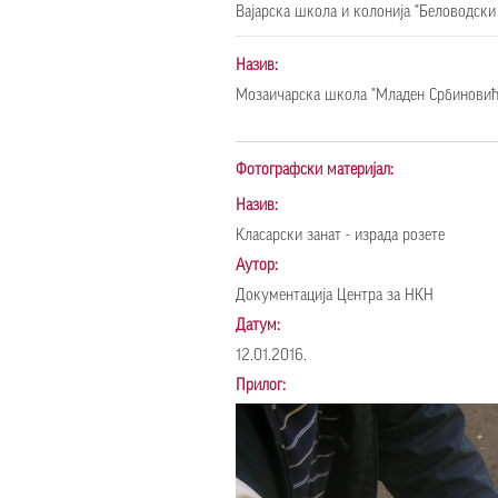
Вајарска школа и колонија "Беловодски
Назив:
Мозаичарска школа "Младен Србиновић
Фотографски материјал:
Назив:
Класарски занат - израда розете
Аутор:
Докумeнтација Центра за НКН
Датум:
12.01.2016.
Прилог: