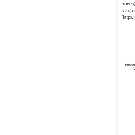
nkns.rs
Safegua
(
https:/
.