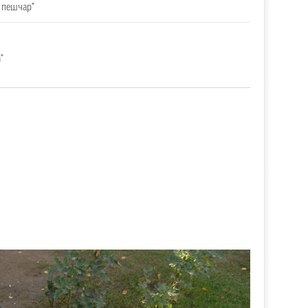
 пешчар"
"