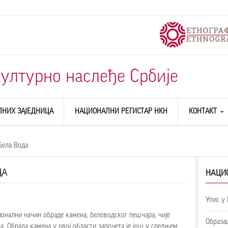
ултурно наслеђе Србије
ЛНИХ ЗАЈЕДНИЦА
НАЦИОНАЛНИ РЕГИСТАР НКН
КОНТАКТ
О НАМА
Бела Вода
ДА
НАЦИ
Упис у
ионални начин обраде камена, беловодског пешчара, чије
Образац
а. Обрада камена у овој области започета је још у средњем