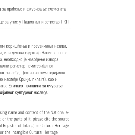
ц за праћење и ажурирање елемената
це за упис у Национални регистар НКН
ом коришћења и преузимања назива,
а, или делова садржаја Националног е -
а, неопходно је навођење извора
нални регистар нематеријалног
ог наслеђа, Центар за нематеријално
о наслеђе Србије, nkns.rs), као и
вање
Етичких принципа за очување
ијалног културног наслеђа
.
ing name and content of the National e-
, or the parts of it, please cite the source
l Register of Intangible Cultural Heritage,
or the Intangible Cultural Heritage,