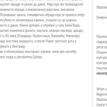
тинуитет обраде очувало до данас. Мајсторство беловодских
Образа
фињености обраде, слововезачкој вештини, ликовном
ознавање заната, специфична обрада која се преноси међу
Смерни
 могућности обликовања камена, утицали су на широку
сти и данас. Камен добијен и обрађен у селу Бела Вода,
асних елемената (розете, портали, оквири прозора, аркаде,
IV и XV века (Лазарици, Љубостињи, Каленићу, Манасији),
Прилик
аду мостова, вијадукта, а после Првог светског рата и
садржај
јеката у Београду.
регистр
аде и обликовања пешчарног камена, чини део наслеђа
(Нацио
ког краја у централној Србији.
културн
културн
пошто
нематер
When us
Register
(Nationa
Center f