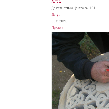
Аутор:
Докумeнтација Центра за НКН
Датум:
06.11.2019.
Прилог: