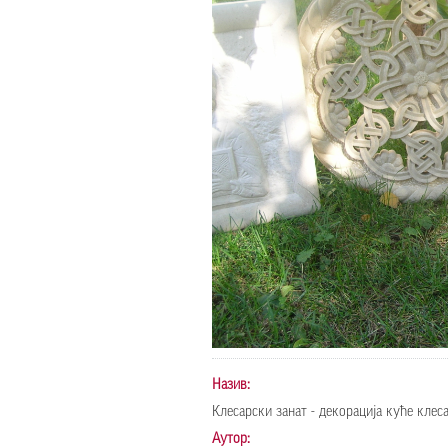
Назив:
Клесарски занат - декорација куће кле
Аутор: