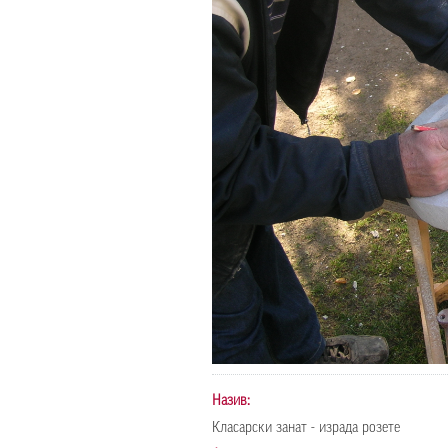
Назив:
Класарски занат - израда розете