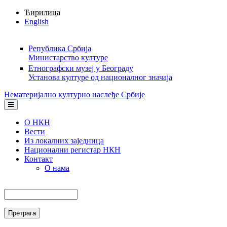
Skip to main content
Ћирилица
English
Република Србија
Министарство културе
Етнографски музеј у Београду
Установа културе од националног значаја
Нематеријално културно наслеђе Србије
О НКН
Вести
Из локалних заједница
Национални регистар НКН
Контакт
О нама
Претрага
Search form