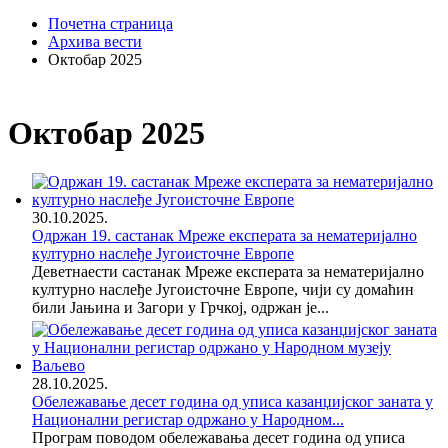
Почетна страница
Архива вести
Октобар 2025
Октобар 2025
30.10.2025.
Одржан 19. састанак Мреже експерата за нематеријално
културно наслеђе Југоисточне Европе
Деветнаести састанак Мреже експерата за нематеријално
културно наслеђе Југоисточне Европе, чији су домаћин
били Јањина и Загори у Грчкој, одржан је...
28.10.2025.
Обележавање десет година од уписа казанџијског заната у
Национални регистар одржано у Народном...
Програм поводом обележавања десет година од уписа