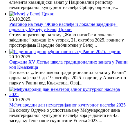
елемента казанџијски занат у Национални регистар
нематеријалног културног наслеђа Србије, одржан је...
23.10.2025.
Разговор на тему "Живо наслеђе и локалне заједнице"
одржан у Музеју у Белој Цркви
Стручни разговор на тему „Живо наслеђе и локалне
заједнице“ одржан је у уторак, 21. октобра 2025. године у
просторијама Народне библиотеке у Белој...
20.10.2025.
Одржана XV Летња школа традиционалних заната у Равни
код Књажевца
Петнаеста „Летња школа традиционалних заната у Равни“
одржана је од 9. до 19. октобра 2025. године, у Архео-етно
парку у Равни код Књажевца. Овај...
20.10.2025.
Међународни дан нематеријалног културног наслеђа 2025
На основу Одлуке о успостављању Међународног дана
нематеријалног културног наслеђа која је донета на 42.
заседању Генералне скупштине Унеска 2023....