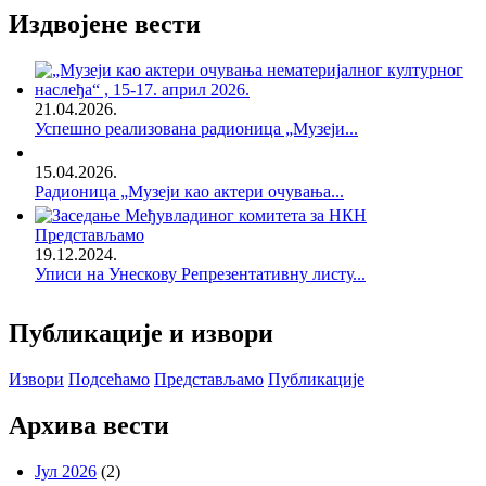
Издвојене вести
21.04.2026.
Успешно реализована радионица „Музеји...
15.04.2026.
Радионица „Музеји као актери очувања...
Представљамо
19.12.2024.
Уписи на Унескову Репрезентативну листу...
Публикације и извори
Извори
Подсећамо
Представљамо
Публикације
Архива вести
Јул 2026
(2)