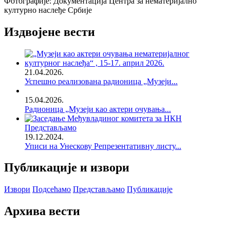
Фотографије: Документација Центра за нематеријално
културно наслеђе Србије
Издвојене вести
21.04.2026.
Успешно реализована радионица „Музеји...
15.04.2026.
Радионица „Музеји као актери очувања...
Представљамо
19.12.2024.
Уписи на Унескову Репрезентативну листу...
Публикације и извори
Извори
Подсећамо
Представљамо
Публикације
Архива вести