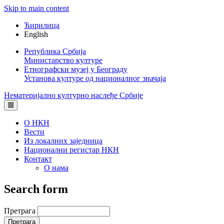
Skip to main content
Ћирилица
English
Република Србија
Министарство културе
Етнографски музеј у Београду
Установа културе од националног значаја
Нематеријално културно наслеђе Србије
О НКН
Вести
Из локалних заједница
Национални регистар НКН
Контакт
О нама
Search form
Претрага