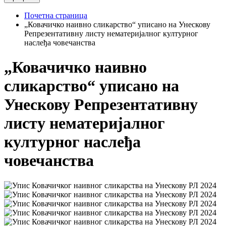
Почетна страница
„Ковачичко наивно сликарство“ уписано на Унескову
Репрезентативну листу нематеријалног културног
наслеђа човечанства
„Ковачичко наивно
сликарство“ уписано на
Унескову Репрезентативну
листу нематеријалног
културног наслеђа
човечанства