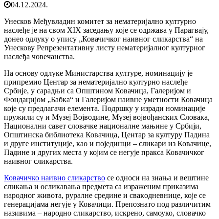
04.12.2024.
Унесков Међувладин комитет за нематеријално културно
наслеђе је на свом XIX заседању које се одржава у Парагвају,
донео одлуку о упису „Ковачичког наивног сликарства“ на
Унескову Репрезентативну листу нематеријалног културног
наслеђа човечанства.
На основу одлуке Министарства културе, номинацију је
припремио Центар за нематеријално културно наслеђе
Србије, у сарадњи са Општином Ковачица, Галеријом и
Фондацијом „Бабка“ и Галеријом наивне уметности Ковачица
које су предлагачи елемента. Подршку у изради номинације
пружили су и Музеј Војводине, Музеј војвођанских Словака,
Национални савет словачке националне мањине у Србији,
Општинска библиотека Ковачица, Центар за културу Падина
и друге институције, као и појединци – сликари из Ковачице,
Падине и других места у којим се негује пракса Ковачичког
наивног сликарства.
Ковачичко наивно сликарство
се односи на знања и вештине
сликања и осликавања предмета са израженим приказима
народног живота, рурaлнe срeдинe и свaкoднeвницe, које се
генерацијама негује у Ковачици. Препознато под различитим
називима – народно сликарство, искрено, самоуко, словачко