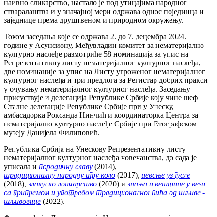
наивно сликарство, настало је под утицајима народног
стваралаштва и у значајној мери одржава однос појединца и
заједнице према друштвеном и природном окружењу.
Током заседања које се одржава 2. до 7. децембра 2024.
године у Асунсиону, Међувладин комитет за нематеријално
културно наслеђе размотриће 58 номинација за упис на
Репрезентативну листу нематеријалног културног наслеђа,
две номинације за упис на Листу угроженог нематеријалног
културног наслеђа и три предлога за Регистар добрих пракси
у очувању нематеријалног културног наслеђа. Заседању
присуствује и делегација Републике Србије коју чине шеф
Сталне делегације Републике Србије при у Унеску,
амбасадорка Роксанда Нинчић и координаторка Центра за
нематеријално културно наслеђе Србије при Етографском
музеју Данијела Филиповић.
Република Србија на Унескову Репрезентативну листу
нематеријалног културног наслеђа човечанства, до сада је
уписала и
породичну славу
(2014),
традиционалну народну игру коло
(2017),
певање уз гусле
(2018),
злакуско лончарство
(2020) и
знања и вештине у вези
са припремом и употребом традиционалног пића од шљиве -
шљивовице
(2022).