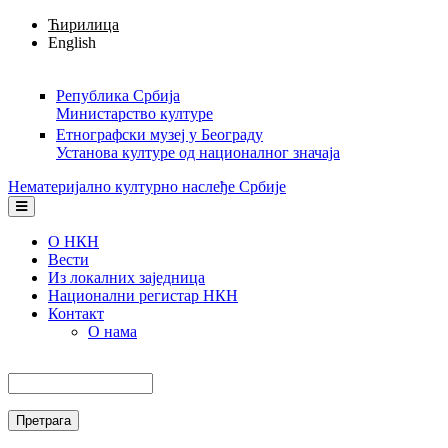
Skip to main content
Ћирилица
English
Република Србија
Министарство културе
Етнографски музеј у Београду
Установа културе од националног значаја
Нематеријално културно наслеђе Србије
О НКН
Вести
Из локалних заједница
Национални регистар НКН
Контакт
О нама
Претрага
Search form