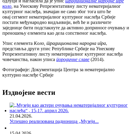
одлуци и нагласила да је упис
традиционалне народне игре
коло
,
на Унескову Репрезентативну листу нематеријалног
културног наслеђа, значајан не само због тога што ће
овај сегмент нематеријалног културног наслеђа Србије
постати међународно видљивији, већ ће и различите
заједнице бити подстакнуте да активно доприносе очувању и
преношењу елемента као дела сопственог наслеђа.
Упис елемента
Коло, традиционална народна игра
,
представља други упис Републике Србије на Унескову
Репрезентативну листу нематеријалног културног наслеђа
човечанства, након уписа
породичне славе
(2014).
Фотографије: Документација Центра за нематеријално
културно наслеђе Србије
Издвојене вести
21.04.2026.
Успешно реализована радионица „Музеји...
15.04.2026.