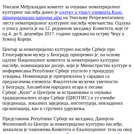
Унесков Међувладин комитет за очување нематеријалног
културног наслеђа донео је
одлуку о упису елемента
Кол
o
,
традиционална народна игра
на Унескову Репрезентативну
листу нематеријалног културног наслеђа човечанства. Одлука
о упису донета је на 12. редовном заседању Koмитета, које се
од 4. до 9. децембра 2017. године одржава на острву Чеџу у
Јужној Кореји.
Центар за нематеријално културно наслеђе Србије при
Етнографском музеју у Београду припремио је, на основу
одлуке Националног комитета за нематеријано културно
наслеђе, номинацијски досије, који је Министраство културе и
информисања Републике Србије упутило у процедуру
усвајања. Номинација је припремљена у сарадњи са
предлагачима елемента: Факултетом музичке уметности
у Београду, Ансамблом народних игара и песама
Србије „Коло“ и Центром за истраживање и очување
традиционалних игара Србије (ЦИОТИС) и уз учешће
појединаца, локалних заједница, институција, невладиних
организација, као и стручних удружења.
Представник Републике Србије на заседању, Данијела
Филиповић из Центра за нематеријално културно наслеђе,
захвалила је члановима Комитета и Евалиуционог тела на овој