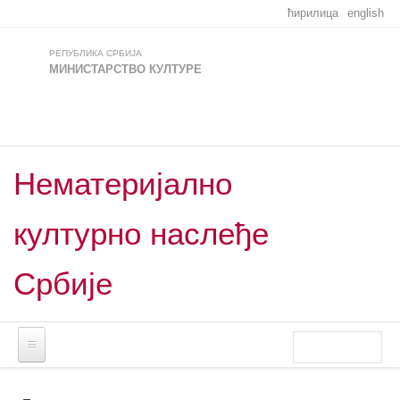
Skip to main content
ћирилица
english
РЕПУБЛИКА СРБИЈА
МИНИСТАРСТВО КУЛТУРЕ
Нематеријално
културно наслеђе
Србије
Претрага
Search
form