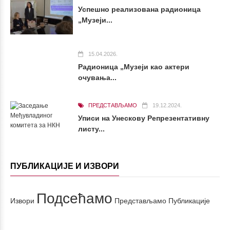
Успешно реализована радионица
„Музеји...
15.04.2026.
Радионица „Музеји као актери
очувања...
ПРЕДСТАВЉАМО
19.12.2024.
Уписи на Унескову Репрезентативну
листу...
ПУБЛИКАЦИЈЕ И ИЗВОРИ
Подсећамо
Извори
Представљамо
Публикације