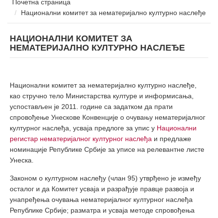
Почетна страница
Национални комитет за нематеријално културно наслеђе
НАЦИОНАЛНИ КОМИТЕТ ЗА
НЕМАТЕРИЈАЛНО КУЛТУРНО НАСЛЕЂЕ
Национални комитет за нематеријално културно наслеђе,
као стручно тело Министарства културе и информисања,
успостављен је 2011. године са задатком да прати
спровођење Унескове Конвенције о очувању нематеријалног
културног наслеђа, усваја предлоге за упис у
Национални
регистар нематеријалног културног наслеђа
и предлаже
номинације Републике Србије за уписе на релевантне листе
Унеска.
Законом о културном наслеђу (члан 95) утврђено је између
осталог и да Комитет усваја и разрађује правце развоја и
унапређења очувања нематеријалног културног наслеђа
Републике Србије; разматра и усваја методе спровођења