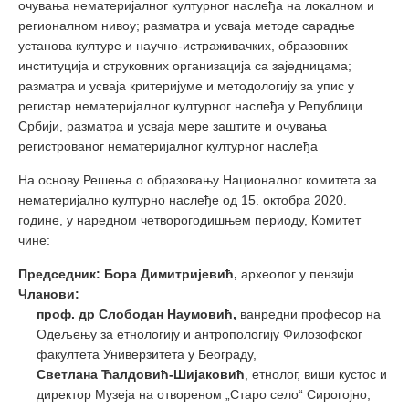
очувања нематеријалног културног наслеђа на локалном и
регионалном нивоу; разматра и усваја методе сарадње
установа културе и научно-истраживачких, образовних
институција и струковних организација са заједницама;
разматра и усваја критеријуме и методологију за упис у
регистар нематеријалног културног наслеђа у Републици
Србији, разматра и усваја мере заштите и очувања
регистрованог нематеријалног културног наслеђа
На основу Решења о образовању Националног комитета за
нематеријално културно наслеђе од 15. октобра 2020.
године, у наредном четворогодишњем периоду, Комитет
чине:
Председник: Бора Димитријевић,
археолог у пензији
Чланови:
проф. др Слободан Наумовић,
ванредни професор на
Одељењу за етнологију и антропологију Филозофског
факултета Универзитета у Београду,
Светлана Ћалдовић-Шијаковић
, етнолог, виши кустос и
директор Музеја на отвореном „Старо село“ Сирогојно,