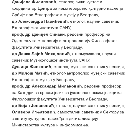
Данијела Филиповић
, етнолог, виши кустос и
координатор Центра за нематеријално културно наслеђе
Србије при Етнографском музеју у Београду,
др Александра Павићевић
, етнолог, научни саветник
Етнографског института САНУ,
проф. др Данијел Синани
, редовни професор на
Одељењу за етнологију и антропологију Филозофског
факултета Универзитета у Београду,
др Данка Лајић Михајловић
, етномузиколог, научни
саветник Музиколошког института САНУ,
Душица Живковић
, етнолог, музејски саветник у пензији,
др Милош Матић
, етнолог-антрополог, музејски саветник
Етнографског музеја у Београду,
проф. др Александар Милановић
, редовни професор
на Катедри за српски језик са јужнословенским језицима
Филолошког факултета Универзитета у Београду,
др Бојан Јовановић
, етнолог, научни саветник у пензији,
Оливера Игњатовић
, самостални саветник у Сектору за
заштиту културног наслеђа и дигитализацију
Министарства културе и информисања.