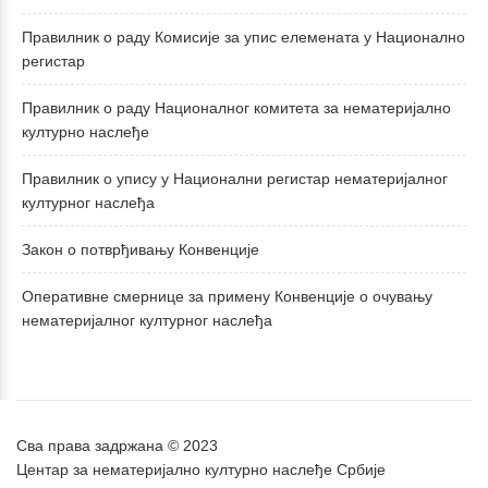
Правилник о раду Комисије за упис елемената у Национално
регистар
Правилник о раду Националног комитета за нематеријално
културно наслеђе
Правилник о упису у Национални регистар нематеријалног
културног наслеђа
Закон о потврђивању Конвенције
Оперативне смернице за примену Конвенције о очувању
нематеријалног културног наслеђа
Сва права задржана © 2023
Центар за нематеријално културно наслеђе Србије