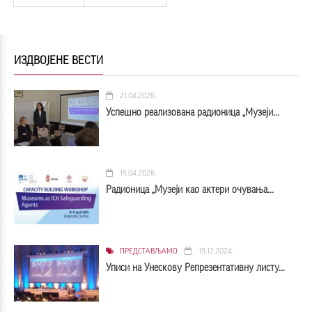
ИЗДВОЈЕНЕ ВЕСТИ
21.04.2026.
Успешно реализована радионица „Музеји...
15.04.2026.
Радионица „Музеји као актери очувања...
ПРЕДСТАВЉАМО
19.12.2024.
Уписи на Унескову Репрезентативну листу...