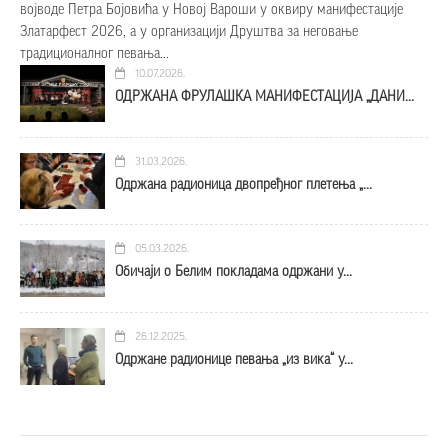
војводе Петра Бојовића у Новој Вароши у оквиру манифестације
Златарфест 2026, а у организацији Друштва за неговање
традиционалног певања...
10.07.2026.
ОДРЖАНА ФРУЛАШКА МАНИФЕСТАЦИЈА „ДАНИ...
31.03.2026.
Одржана радионица двопређног плетења „...
05.03.2026.
Обичаји о Белим покладама одржани у...
26.12.2025.
Одржане радионице певања „из вика“ у...