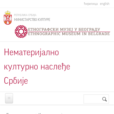
Skip to main content
ћирилица
english
РЕПУБЛИКА СРБИЈА
МИНИСТАРСТВО КУЛТУРЕ
Нематеријално
културно наслеђе
Србије
Претрага
Search
form