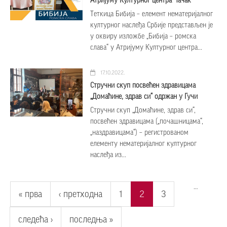
Атријуму Културног центра Чачак
Теткица Бибија – елемент нематеријалног
културног наслеђа Србије представљен је
у оквиру изложбе „Бибија – ромска
слава“ у Атријуму Културног центра...
17.10.2022.
Стручни скуп посвећен здравицама
„Домаћине, здрав си“ одржан у Гучи
Стручни скуп „Домаћине, здрав си“,
посвећен здравицама („почашницама“,
„наздравицама“) – регистрованом
елементу нематеријалног културног
наслеђа из...
Pages
…
« прва
‹ претходна
1
2
3
следећа ›
последња »