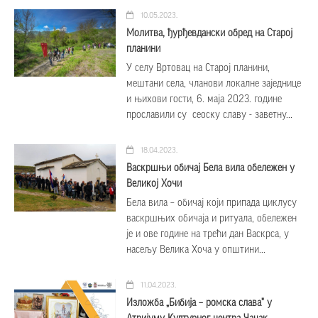
10.05.2023.
Молитва, ђурђевдански обред на Старој
планини
У селу Вртовац на Старој планини,
мештани села, чланови локалне заједнице
и њихови гости, 6. маја 2023. године
прославили су сеоску славу - заветну...
18.04.2023.
Васкршњи обичај Бела вила обележен у
Великој Хочи
Бела вила – обичај који припада циклусу
васкршњих обичаја и ритуала, обележен
је и ове године на трећи дан Васкрса, у
насељу Велика Хоча у општини...
11.04.2023.
Изложбa „Бибија – ромска слава" у