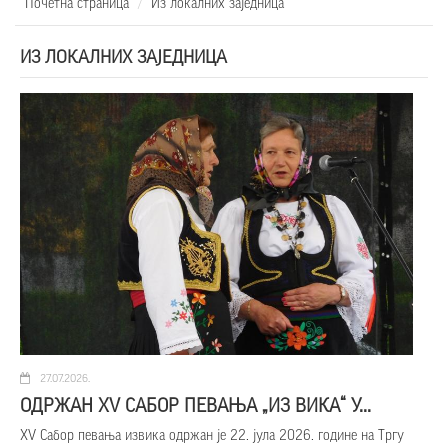
Почетна страница
Из локалних заједница
ИЗ ЛОКАЛНИХ ЗАЈЕДНИЦА
27.07.2026.
ОДРЖАН XV САБОР ПЕВАЊА „ИЗ ВИКА“ У...
XV Сабор певања извика одржан је 22. јула 2026. године на Тргу