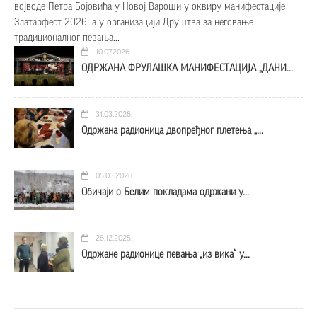
војводе Петра Бојовића у Новој Вароши у оквиру манифестације
Златарфест 2026, а у организацији Друштва за неговање
традиционалног певања...
10.07.2026.
ОДРЖАНА ФРУЛАШКА МАНИФЕСТАЦИЈА „ДАНИ...
31.03.2026.
Одржана радионица двопређног плетења „...
05.03.2026.
Обичаји о Белим покладама одржани у...
26.12.2025.
Одржане радионице певања „из вика“ у...