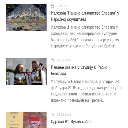
19.03.2015.
Изложба "Наивно сликарство Словака" у
Народној скупштини
Изложба „Наивно сликарство Словака у
Србији као део нематеријалне културне
баштине Србије“, организована је у Дому
Народне скупштине Републике Србије...
25.02.2015.
Певање извика у Студију 6 Радио
Београда
У Студију 6 Радио Београда, у уторак 24.
фебруара 2015. године одржан је концерт
традиционалног певања извика, који је
директно преношен на Трећем...
22.09.2014.
Одржан 81. Вуков сабор