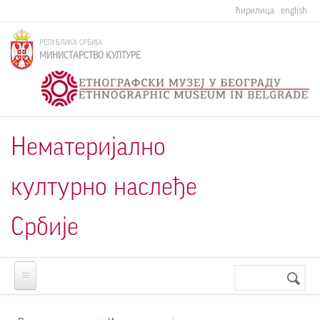
Skip to main content
ћирилица
english
РЕПУБЛИКА СРБИЈА
МИНИСТАРСТВО КУЛТУРЕ
Нематеријално
културно наслеђе
Србије
Претрага
Search
form