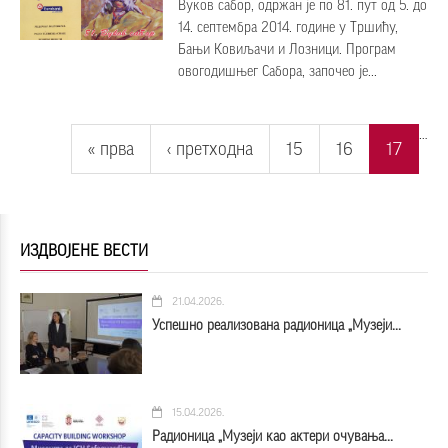
Вукoв сaбoр, oдржaн је по 81. пут oд 5. дo
14. сeптeмбрa 2014. године у Tршићу,
Бaњи Кoвиљaчи и Лoзници. Програм
овогодишњег Сабора, започео је...
Pages
…
« прва
‹ претходна
15
16
17
ИЗДВОЈЕНЕ ВЕСТИ
21.04.2026.
Успешно реализована радионица „Музеји...
15.04.2026.
Радионица „Музеји као актери очувања...