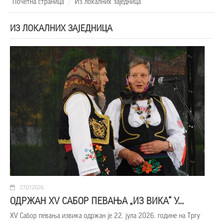
Почетна страница
Из локалних заједница
ИЗ ЛОКАЛНИХ ЗАЈЕДНИЦА
27.07.2026.
ОДРЖАН XV САБОР ПЕВАЊА „ИЗ ВИКА“ У...
XV Сабор певања извика одржан је 22. јула 2026. године на Тргу