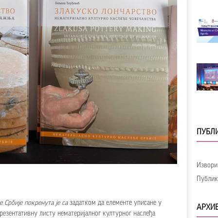
ПУБЛИ
Извори
Публик
е Србије
покренута је са
задатком да елементе уписане у
АРХИ
резентативну листу нематеријалног културног наслеђа