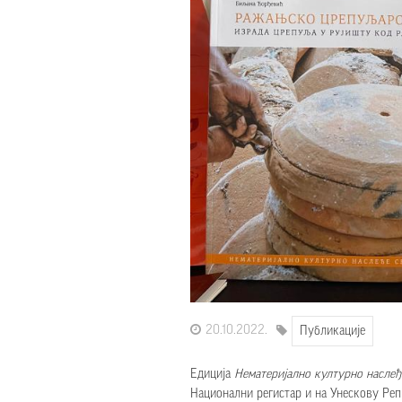
20.10.2022.
Публикације
Едиција
Нематеријално културно насле
ђ
Национални регистар и на Унескову Реп