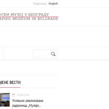
ћирилица
English
Претрага
Search
form
ЈЕНЕ ВЕСТИ
21.04.2026.
Успешно реализована
радионица „Музеји...