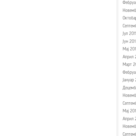
Фебруа
Новемб
Октоба
Септем
Јул 201
Јун 201
Мај 20
Април 
Март 2
Фебруа
Јануар 
Децемб
Новемб
Септем
Мај 20
Април 
Новемб
Септем