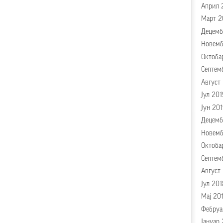
Април 
Март 2
Децемб
Новемб
Октоба
Септем
Август
Јул 201
Јун 20
Децемб
Новемб
Октоба
Септем
Август
Јул 201
Мај 20
Фебруа
Јануар