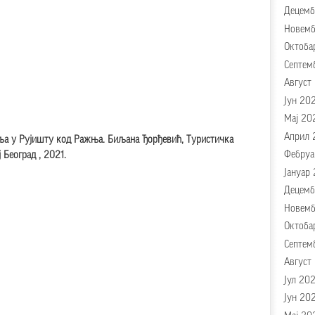
Децемб
Новемб
Октоба
Септем
Август
Јун 20
Мај 20
Април 
ља у Рујишту код Ражња. Биљана Ђорђевић, Туристичка
Фебруа
 Београд , 2021.
Јануар
Децемб
Новемб
Октоба
Септем
Август
Јул 20
Јун 20