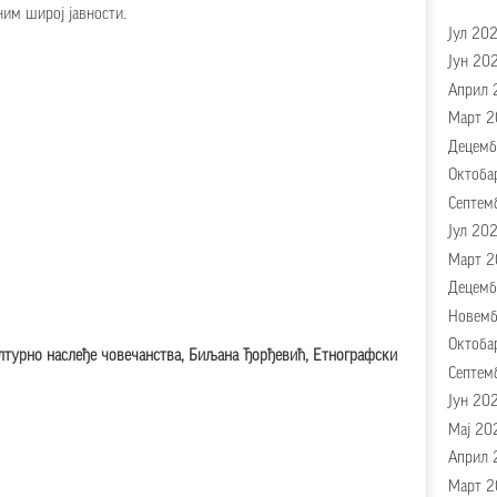
им широј јавности.
Јул 20
Јун 20
Април 
Март 2
Децемб
Октоба
Септем
Јул 20
Март 2
Децемб
Новемб
Октоба
ултурно наслеђе човечанства, Биљана Ђорђевић, Етнографски
Септем
Јун 20
Мај 20
Април 
Март 2