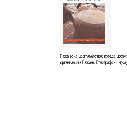
Ражањско црепуљарство: израда црепу
организација Ражањ; Етнографски музеј