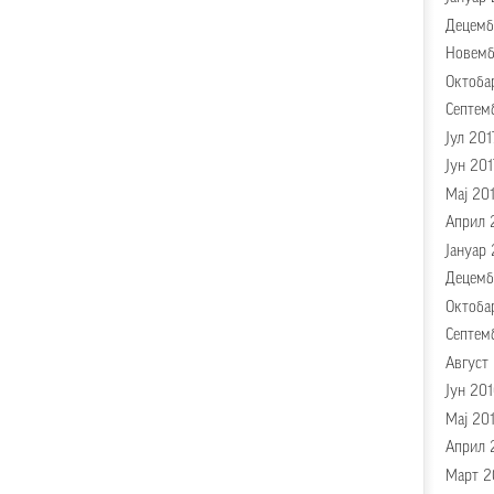
Децемб
Новемб
Октоба
Септем
Јул 201
Јун 201
Мај 20
Април 
Јануар 
Децемб
Октоба
Септем
Август
Јун 20
Мај 20
Април 
Март 2