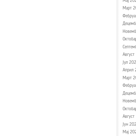
Мај 20
Март 2
Фебруа
Децемб
Новемб
Октоба
Септем
Август
Јул 202
Април 
Март 2
Фебруа
Децемб
Новемб
Октоба
Август
Јун 20
Мај 20