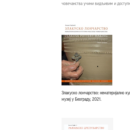
човечанства учини видљивим и доступн
Злакуско лончарство: нематеријално к
музеј у Београду, 2021.