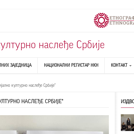
ултурно наслеђе Србије
ЛНИХ ЗАЈЕДНИЦА
НАЦИОНАЛНИ РЕГИСТАР НКН
КОНТАКТ
О НАМА
ијално културно наслеђе Србије"
УЛТУРНО НАСЛЕЂЕ СРБИЈЕ"
ИЗДВО