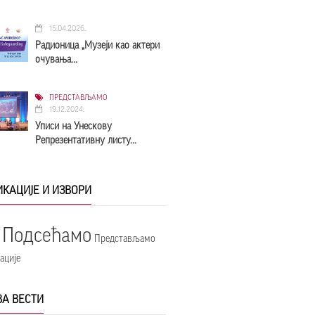
15.04.2026.
Радионица „Музеји као актери
очувања...
ПРЕДСТАВЉАМО
19.12.2024.
Уписи на Унескову
Репрезентативну листу...
КАЦИЈЕ И ИЗВОРИ
Подсећамо
Представљамо
ације
ВА ВЕСТИ