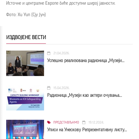
Источне и централне Европе биће доступни широј јавности.
Фото: Xu Yun (Сју Јун)
ИЗДВОЈЕНЕ ВЕСТИ
21.04.2026.
Успешно реализована радионица „Музеји...
15.04.2026.
Радионица „Музеји као актери очувања...
ПРЕДСТАВЉАМО
19.12.2024.
Уписи на Унескову Репрезентативну листу...