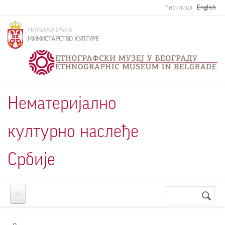
Skip to main content
ћирилица
English
РЕПУБЛИКА СРБИЈА
МИНИСТАРСТВО КУЛТУРЕ
Нематеријално
културно наслеђе
Србије
Претрага
Search
form