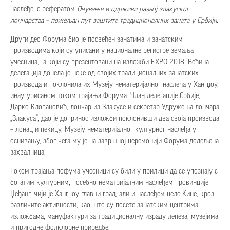
наслеђе, с рефератом
Очување и одрживи развој злакуског
лончарства – пожељан пут заштите традиционалних заната у Србији
.
Други део Форума био је посвећен занатима и занатским
производима који су уписани у националне регистре земаља
учесница, а који су презентовани на изложби EXPO 2018. Већина
делегација донела је неке од својих традиционалних занатских
производа и поклонила их Музеју нематеријалног наслеђа у Хангџоу,
инаугурисаном током трајања Форума. Члан делегације Србије,
Дарко Клопановић, лончар из Злакусе и секретар Удружења лончара
„Злакуса“, дао је допринос изложби поклонивши два своја производа
– лонац и пекицу, Музеју нематеријалног културног наслеђа у
оснивању, због чега му је на завршној церемонији Форума додељена
захвалница.
Током трајања пофума учесници су били у прилици да се упознају с
богатим културним, посебно нематријалним наслеђем провинције
Џеђанг, чији је Хангџоу главни град, али и наслеђем целе Кине, кроз
различите активности, као што су посете занатским центрима,
изложбама, мануфактури за традиционалну израду лепеза, музејима
и пригодне фолклорне приредбе.