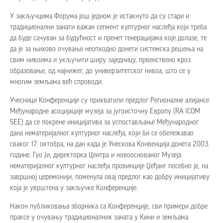
У закључцима Форума још једном је истакнуто да су стари и
традиционални занати важан сегмент културног наслеђа који треба
да буде сачуван за будућност и пренет генерацијама које долазе, те
да је за њихово очување неопходно донети системска решења на
свим нивоима и укључити ширу заједницу, првенствено кроз
образовање, од најнижег, до универзитетског нивоа, што се у
многим земљама већ спроводи.
Учесници Конференције су прихватили предлог Регионалне алијансе
Међународне асоцијације музеја за југоисточну Европу (RA ICOM
SEE) да се покрене иницијатива за успостављање Међународног
дана нематеријалног културног наслеђа, који би се обележавао
сваког 17. октобра, на дан када је Унескова Конвенција донета 2003.
године. Гуо Ји, директорка Центра и новооснованог Музеја
нематеријалног културног наслеђа провинције Џеђанг посебно је, на
завршној церемонији, поменула овај предлог као добру иницијативу
која је уврштена у закључке Конференције.
Након публиковања зборника са Конференције, сви примери добре
праксе у очувању традиционалних заната у Кини и земљама