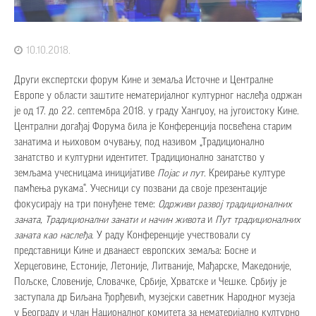
10.10.2018.
Други експертски форум Кине и земаља Источне и Централне
Европе у области заштите нематеријалног културног наслеђа одржан
је од 17. до 22. септембра 2018. у граду Хангџоу, на југоистоку Кине.
Централни догађај Форума била је Конференција посвећена старим
занатима и њиховом очувању, под називом „Традиционално
занатство и културни идентитет. Традиционално занатство у
земљама учесницама иницијативе
Појас и пут
. Креирање културе
памћења рукама“. Учесници су позвани да своје презентације
фокусирају на три понуђене теме:
Одрживи развој традиционалних
заната,
Традиционални занати и начин живота
и
Пут традиционалних
заната као наслеђа
. У раду Конференције учествовали су
представници Кине и дванаест европских земаља: Босне и
Херцеговине, Естоније, Летоније, Литваније, Мађарске, Македоније,
Пољске, Словеније, Словачке, Србије, Хрватске и Чешке. Србију је
заступала др Биљана Ђорђевић, музејски саветник Народног музеја
у Београду и члан Националног комитета за нематеријално културно