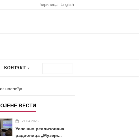
ћирилица
English
Претрага
КОНТАКТ
Search
form
О НАМА
ног наслеђа
ОЈЕНЕ ВЕСТИ
21.04.2026.
Успешно реализована
радионица „Музеји...