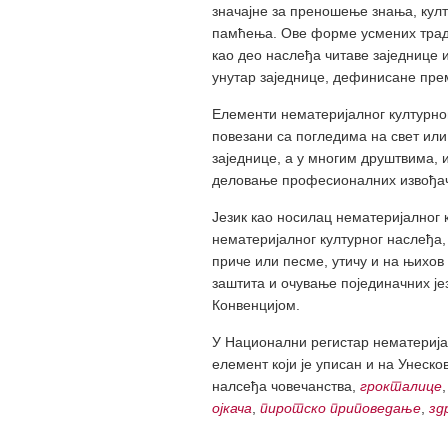
значајне за преношење знања, култ
памћења. Ове форме усмених трад
као део наслеђа читаве заједнице 
унутар заједнице, дефинисане прем
Елементи нематеријалног културног
повезани са погледима на свет или
заједнице, а у многим друштвима,
деловање професионалних извођача
Језик као носилац нематеријалног
нематеријалног културног наслеђа, 
приче или песме, утичу и на њихов
заштита и очување појединачних је
Конвенцијом.
У Национални регистар нематерија
елемент који је уписан и на Унеско
налсеђа човечанства,
грокталице
ојкача
,
пиротско приповедање
,
зд