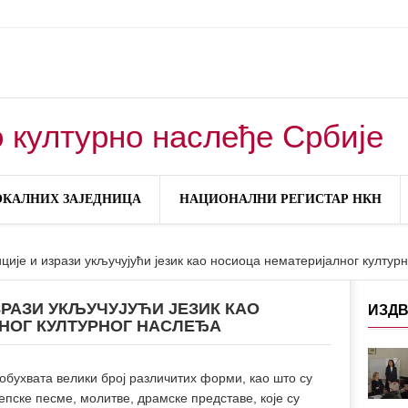
 културно наслеђе Србије
ОКАЛНИХ ЗАЈЕДНИЦА
НАЦИОНАЛНИ РЕГИСТАР НКН
ције и изрази укључујући језик као носиоца нематеријалног култур
ЗРАЗИ УКЉУЧУЈУЋИ ЈЕЗИК КАО
ИЗДВ
НОГ КУЛТУРНОГ НАСЛЕЂА
обухвата велики број различитих форми, као што су
 епске песме, молитве, драмске представе, које су