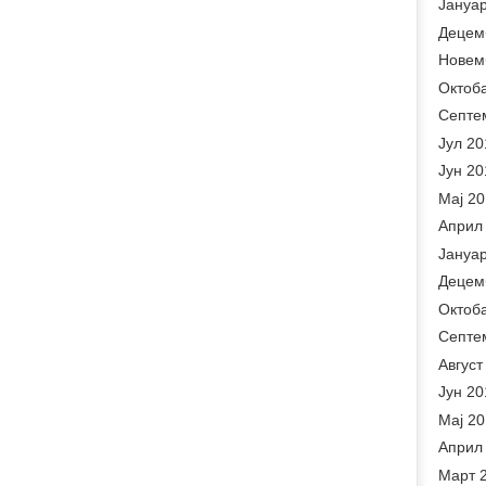
Јануа
Децем
Новем
Октоб
Септе
Јул 20
Јун 20
Мај 2
Април
Јануа
Децем
Октоб
Септе
Август
Јун 20
Мај 2
Април
Март 