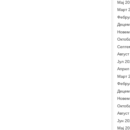
Мај 2
Март 
Фебру
Децем
Новем
Октоб
Септе
Август
Јул 20
Април
Март 
Фебру
Децем
Новем
Октоб
Август
Јун 20
Мај 2