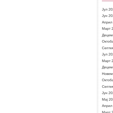
Јул 20
Јун 20
Април
Март 
Децем
Октоб
Септе
Јул 20
Март 
Децем
Новем
Октоб
Септе
Јун 20
Мај 2
Април
Март 