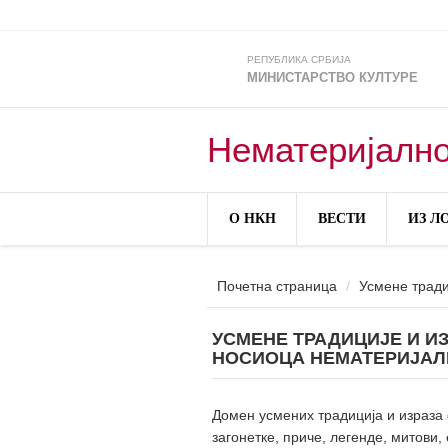
Skip to main content
РЕПУБЛИКА СРБИЈА
МИНИСТАРСТВО КУЛТУРЕ
Нематеријално
О НКН
ВЕСТИ
ИЗ Л
Почетна страница
Усмене тради
УСМЕНЕ ТРАДИЦИЈЕ И И
НОСИОЦА НЕМАТЕРИЈАЛ
Домен усмених традиција и израза 
загонетке, приче, легенде, митови,