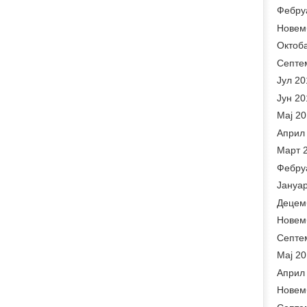
Фебру
Новем
Октоб
Септе
Јул 20
Јун 20
Мај 2
Април
Март 
Фебру
Јануа
Децем
Новем
Септе
Мај 2
Април
Новем