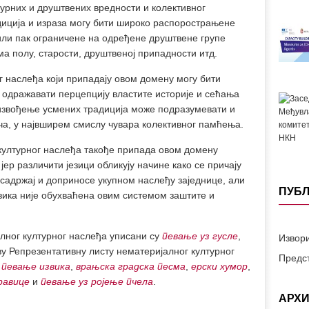
урних и друштвених вредности и колективног
иција и израза могу бити широко распорострањене
или пак ограничене на одређене друштвене групе
а полу, старости, друштвеној припадности итд.
 наслеђа који припадају овом домену могу бити
 одражавати перцепцију властите историје и сећања
 извођење усмених традиција може подразумевати и
, у највширем смислу чувара колективног памћења.
 културног наслеђа такође припада овом домену
јер различити језици обликују начине како се причају
 садржај и доприносе укупном наслеђу заједнице, али
ПУБЛ
зика није обухваћена овим системом заштите и
лног културног наслеђа уписани су
певање уз гусле
,
Извор
ву Репрезентативну листу нематеријалног културног
Предс
,
певање извика
,
врањска градска песма
,
ерски хумор
,
равице
и
певање уз ројење пчела
.
АРХИ