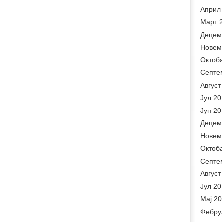
Април
Март 
Децем
Новем
Октоб
Септе
Август
Јул 20
Јун 20
Децем
Новем
Октоб
Септе
Август
Јул 20
Мај 2
Фебру