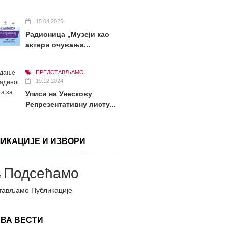
15.04.2026.
Радионица „Музеји као
актери очувања...
ПРЕДСТАВЉАМО
19.12.2024.
Уписи на Унескову
Репрезентативну листу...
ИКАЦИЈЕ И ИЗВОРИ
Подсећамо
и
тављамо
Публикације
ВА ВЕСТИ