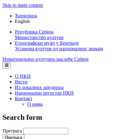
Skip to main content
Ћирилица
English
Република Србија
Министарство културе
Етнографски музеј у Београду
Установа културе од националног значаја
Нематеријално културно наслеђе Србије
О НКН
Вести
Из локалних заједница
Национални регистар НКН
Контакт
О нама
Search form
Претрага