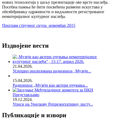
нoвих тeхнoлoгиja у циљу прeзeнтaциje ове врсте наслеђа.
Посебна пажња ће бити посвећена размени искустава у
обезбеђивању одрживости и видљивости регистрованог
нематеријалног културног наслеђа.
Програм стручног скупа_новембар 2015
Издвојене вести
21.04.2026.
Успешно реализована радионица „Музеји...
15.04.2026.
Радионица „Музеји као актери очувања...
Представљамо
19.12.2024.
Уписи на Унескову Репрезентативну листу...
Публикације и извори