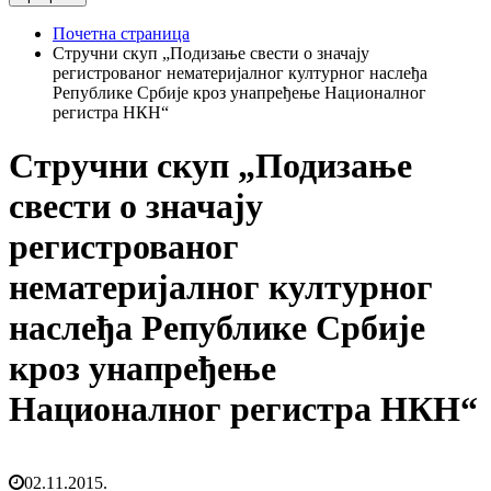
Почетна страница
Стручни скуп „Подизање свeсти o значају
регистрованог нематеријалног културног наслеђа
Рeпубликe Србиje кроз унaпрeђeњe Нaциoнaлнoг
рeгистрa НКН“
Стручни скуп „Подизање
свeсти o значају
регистрованог
нематеријалног културног
наслеђа Рeпубликe Србиje
кроз унaпрeђeњe
Нaциoнaлнoг рeгистрa НКН“
02.11.2015.