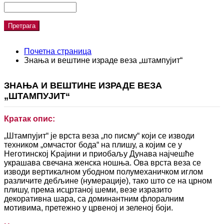
Претрага
Search form
Почетна страница
Знања и вештине израде веза „штампујит“
ЗНАЊА И ВЕШТИНЕ ИЗРАДЕ ВЕЗА
„ШТАМПУЈИТ“
Кратак опис:
„Штампујит“ је врста веза „по писму“ који се изводи
техником „омчастог бода“ на плишу, а којим се у
Неготинској Kрајини и приобаљу Дунава најчешће
украшава свечана женска ношња. Ова врста веза се
изводи вертикалном убодном полумеханичком иглом
различите дебљине (нумерације), тако што се на црном
плишу, према исцртаној шеми, везе изразито
декоративна шара, са доминантним флоралним
мотивима, претежно у црвеној и зеленој боји.