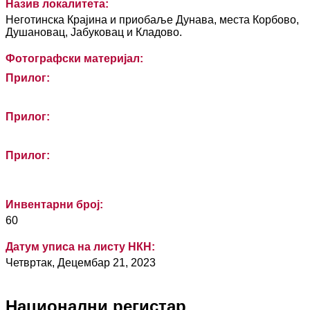
Назив локалитета:
Неготинска Крајина и приобаље Дунава, места Корбово,
Душановац, Јабуковац и Кладово.
Фотографски материјал:
Прилог:
Прилог:
Прилог:
Инвентарни број:
60
Датум уписа на листу НКН:
Четвртак, Децембар 21, 2023
Национални регистар