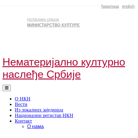
Skip to main content
ћирилица
english
РЕПУБЛИКА СРБИЈА
МИНИСТАРСТВО КУЛТУРЕ
Нематеријално културно
наслеђе Србије
О НКН
Вести
Из локалних заједница
Национални регистар НКН
Контакт
О нама