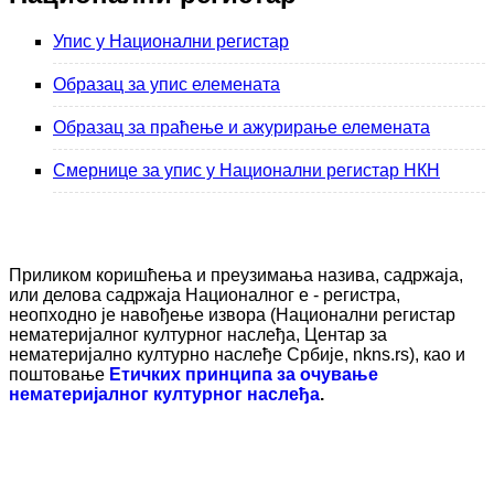
Упис у Национални регистар
Образац за упис елемената
Образац за праћење и ажурирање елемената
Смернице за упис у Национални регистар НКН
Приликом коришћења и преузимања назива, садржаја,
или делова садржаја Националног е - регистра,
неопходно је навођење извора (Национални регистар
нематеријалног културног наслеђа, Центар за
нематеријално културно наслеђе Србије, nkns.rs), као и
поштовање
Етичких принципа за очување
нематеријалног културног наслеђа
.