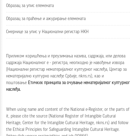
Образац за упис елемената
Образац за праћење и ажурирање елемената
Смернице за упис у Национални регистар НКН
Приликом коришћења и преузимања назива, садржаја, или делова
садржаја Националног е - регистра, неопходно је навођење извора
(Национални регистар нематеријалног културног наслеђа, Центар за
нематеријално културно наслеђе Србије, nkns.rs), као и
поштовање
Етичких принципа за очување нематеријалног културног
наслеђа
.
When using name and content of the National e-Register, or the parts of
it, please cite the source (National Register of Intangible Cultural
Heritage, Center for the Intangible Cultural Heritage, nkns.rs) and follow
the
Ethical Principles for Safeguarding Intangible Cultural Heritage
.