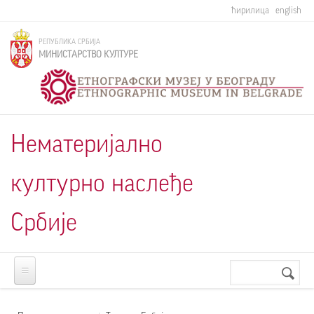
Skip to main content
ћирилица
english
РЕПУБЛИКА СРБИЈА
МИНИСТАРСТВО КУЛТУРЕ
Нематеријално
културно наслеђе
Србије
Претрага
Search
form