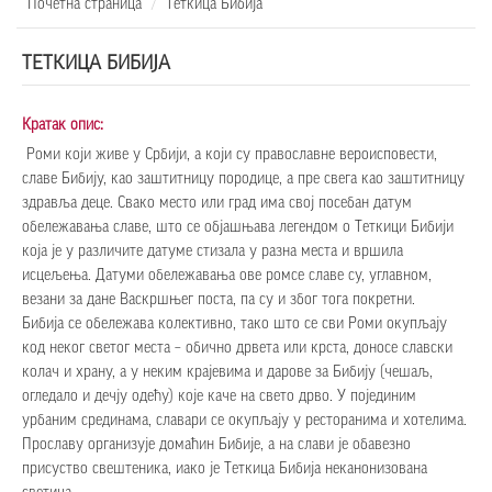
Почетна страница
Теткица Бибија
ТЕТКИЦА БИБИЈА
Кратак опис:
Роми који живе у Србији, а који су православне вероисповести,
славе Бибију, као заштитницу породице, а пре свега као заштитницу
здравља деце. Свако место или град има свој посебан датум
обележавања славе, што се објашњава легендом о Теткици Бибији
која је у различите датуме стизала у разна места и вршила
исцељења. Датуми обележавања ове ромсе славе су, углавном,
везани за дане Васкршњег поста, па су и због тога покретни.
Бибија се обележава колективно, тако што се сви Роми окупљају
код неког светог места – обично дрвета или крста, доносе славски
колач и храну, а у неким крајевима и дарове за Бибију (чешаљ,
огледало и дечју одећу) које каче на свето дрво. У појединим
урбаним срединама, славари се окупљају у ресторанима и хотелима.
Прославу организује домаћин Бибије, а на слави је обавезно
присуство свештеника, иако је Теткица Бибија неканонизована