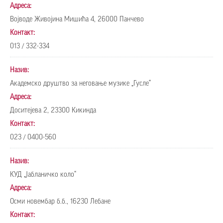
Адреса:
Војводе Живојина Мишића 4, 26000 Панчево
Контакт:
013 / 332-334
Назив:
Академско друштво за неговање музике „Гусле“
Адреса:
Доситејева 2, 23300 Кикинда
Контакт:
023 / 0400-560
Назив:
КУД „Јабланичко коло“
Адреса:
Осми новембар б.б., 16230 Лебане
Контакт: