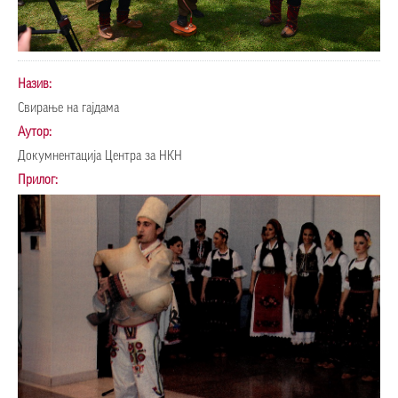
Назив:
Свирање на гајдама
Аутор:
Докумнентација Центра за НКН
Прилог: