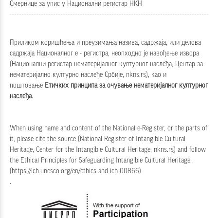
Смернице за упис у Национални регистар НКН
Приликом коришћења и преузимања назива, садржаја, или делова
садржаја Националног е - регистра, неопходно је навођење извора
(Национални регистар нематеријалног културног наслеђа, Центар за
нематеријално културно наслеђе Србије, nkns.rs), као и
поштовање
Етичких принципа за очување нематеријалног културног
наслеђа
.
When using name and content of the National e-Register, or the parts of
it, please cite the source (National Register of Intangible Cultural
Heritage, Center for the Intangible Cultural Heritage, nkns.rs) and follow
the
Ethical Principles for Safeguarding Intangible Cultural Heritage
.
(
https://ich.unesco.org/en/ethics-and-ich-00866
)
.