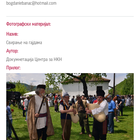
bogdanlebanac@hotmail.com
Фотографски материјал:
Назив:
Свирање на гајдама
Аутор:
Докумнетација Центра за НКН
Прилог: