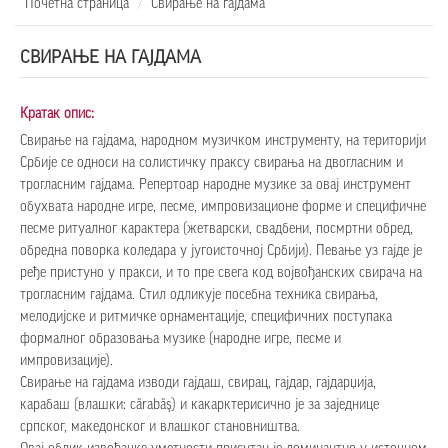
Почетна страница
Свирање на гајдама
СВИРАЊЕ НА ГАЈДАМА
Кратак опис:
Свирање на гајдама, народном музичком инструменту, на територији
Србије се односи на солистичку праксу свирања на двогласним и
трогласним гајдама. Репертоар народне музике за овај инструмент
обухвата народне игре, песме, импровизационе форме и специфичне
песме ритуалног карактера (жетварски, свадбени, посмртни обред,
обредна поворка коледара у југоисточној Србији). Певање уз гајде је
ређе пристуно у пракси, и то пре свега код војвођанских свирача на
трогласним гајдама. Стил одликује посебна техника свирања,
мелодијске и ритмичке орнаментације, специфичних поступака
формалног образовања музике (народне игре, песме и
импровизације).
Свирање на гајдама изводи гајдаш, свирац, гајдар, гајдарџија,
карабаш (влашки: cărabăş) и какарктерисично је за заједнице
српског, македонског и влашког становништва.