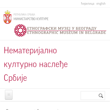
Skip to main content
ћирилица
english
РЕПУБЛИКА СРБИЈА
МИНИСТАРСТВО КУЛТУРЕ
Нематеријално
културно наслеђе
Србије
Претрага
Search
form