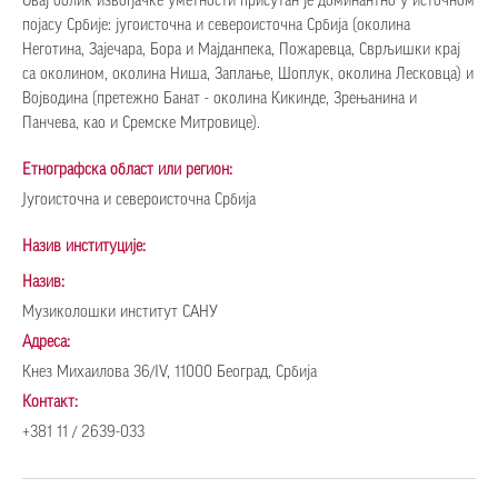
Овај облик извођачке уметности присутан је доминантно у источном
појасу Србије: југоисточна и североисточна Србија (околина
Неготина, Зајечара, Бора и Мајданпека, Пожаревца, Сврљишки крај
са околином, околина Ниша, Заплање, Шоплук, околина Лесковца) и
Војводина (претежно Банат - околина Кикинде, Зрењанина и
Панчева, као и Сремске Митровице).
Етнографска област или регион:
Југоисточна и североисточна Србија
Назив институције:
Назив:
Музиколошки институт САНУ
Адреса:
Кнез Михаилова 36/IV, 11000 Београд, Србија
Контакт:
+381 11 / 2639-033