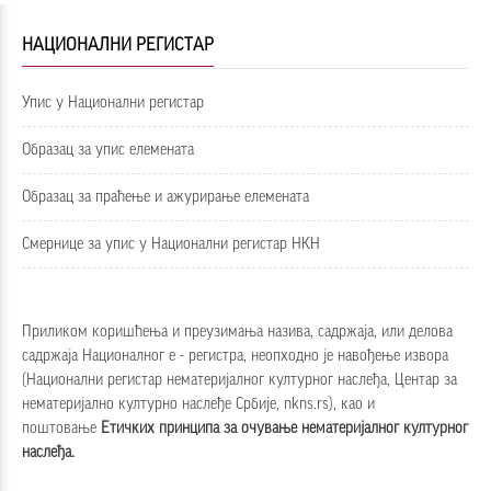
НАЦИОНАЛНИ РЕГИСТАР
Упис у Национални регистар
Образац за упис елемената
Образац за праћење и ажурирање елемената
Смернице за упис у Национални регистар НКН
Приликом коришћења и преузимања назива, садржаја, или делова
садржаја Националног е - регистра, неопходно је навођење извора
(Национални регистар нематеријалног културног наслеђа, Центар за
нематеријално културно наслеђе Србије, nkns.rs), као и
поштовање
Етичких принципа за очување нематеријалног културног
наслеђа
.