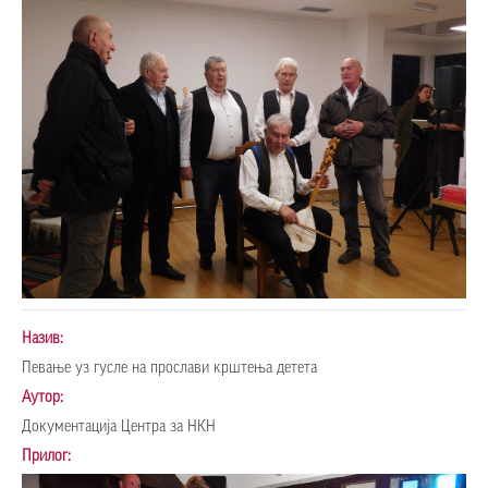
Назив:
Певање уз гусле на прослави крштења детета
Аутор:
Документација Центра за НКН
Прилог: