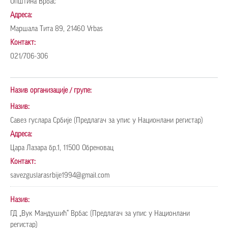
Општина Врбас
Адреса:
Маршала Тита 89, 21460 Vrbas
Контакт:
021/706-306
Назив организације / групе:
Назив:
Сaвeз гуслaрa Србиje (Предлагач за упис у Национлани регистар)
Адреса:
Цара Лазара бр.1, 11500 Обреновац
Контакт:
savezguslarasrbije1994@gmail.com
Назив:
ГД „Вук Maндушић“ Врбaс (Предлагач за упис у Национлани
регистар)