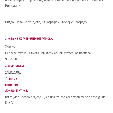
пракса израженија у западним и централним пределима Србије и у
Војводини.
Видео:
Певање уз гусле, Етнографски музеј у Београду
Листа на коју је елемент уписан:
Унеско
Репрезентативна листа нематеријалног културног наслеђа
човечанства
Датум уписа :
29.11.2018.
Линк ка
интернет
локацији уписа:
https://ich.unesco.org/en/RL/singing-to-the-accompaniment-of-the-gusle-
01377