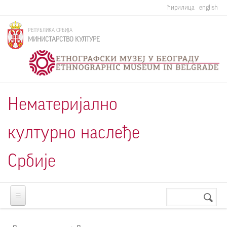
Skip to main content
ћирилица
english
РЕПУБЛИКА СРБИЈА
МИНИСТАРСТВО КУЛТУРЕ
Нематеријално
културно наслеђе
Србије
Претрага
Search
form