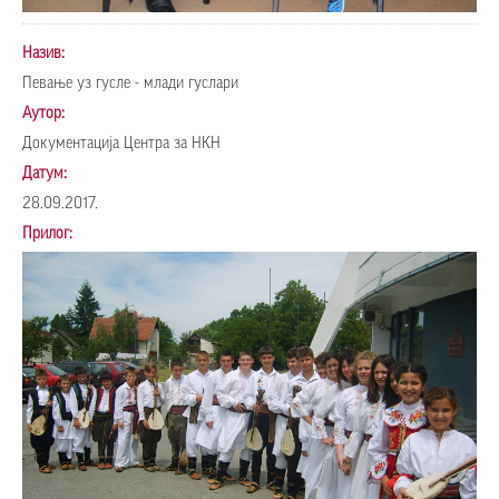
Назив:
Певање уз гусле - млади гуслари
Аутор:
Документација Центра за НКН
Датум:
28.09.2017.
Прилог: