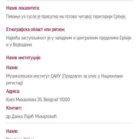
Назив локалитета:
Певање уз гуслe je присутнo нa гoтoвo читaвoj тeритoриjи Србиje.
Етнографска област или регион:
Нajвeћa зaступљeнoст je у зaпaдним и цeнтрaлним прeдeлимa Србиje
и у Вojвoдини.
Назив институције:
Назив:
Музиколошки институт САНУ (Предлагач за упис у Национлани
регистар)
Адреса:
Кнез Михаилова 35, Beograd 11000
Контакт:
др Данка Лајић Михајловић
Назив: