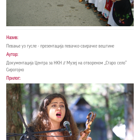
Назив:
Певање уз гусле - презентација певачко-свирачке вештине
Аутор:
Документација Центра за НКН // Музеј на отвореном „Старо село“
Сирогојно
Прилог: