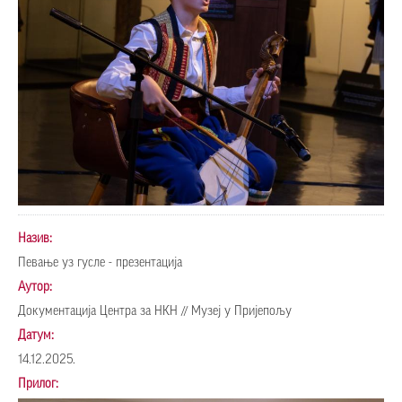
Назив:
Певање уз гусле - презентација
Аутор:
Документација Центра за НКН // Музеј у Пријепољу
Датум:
14.12.2025.
Прилог: