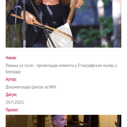
Назив:
Певање уз гусле - презентација елемента у Етнографском музеју у
Београду
Аутор:
Документација Центра за НКН
Датум:
29.11.2023.
Прилог: