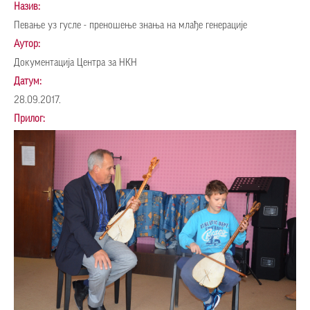
Назив:
Певање уз гусле - преношење знања на млађе генерације
Аутор:
Документација Центра за НКН
Датум:
28.09.2017.
Прилог: