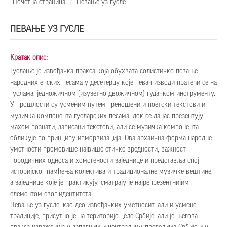
Почетна страница
Певање уз гусле
ПЕВАЊЕ УЗ ГУСЛЕ
Кратак опис:
Гуслање је извођачка пракса која обухвата солистичко певање
народних епских песама у десетерцу које певач изводи пратећи се на
гуслама, једножичном (изузетно двожичном) гудачком инструменту.
У прошлости су усменим путем преношени и поетски текстови и
музичка компонента гусларских песама, док се данас презентују
махом познати, записани текстови, али се музичка компонента
обликује по принципу ипморвизација. Ова архаична форма народне
уметности промовише највише етичке вредности, важност
породичних односа и хомогености заједнице и представља спој
историјског памћења колектива и традиционалне музичке вештине,
а заједнице које је практикују, сматрају је најрепрезентнијим
елементом свог идентитета.
Певање уз гусле, као део извођачких уметносит, али и усмене
традиције, присутно је на територије целе Србије, али је његова