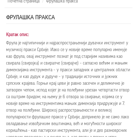
Почетна страница
Фрулашка пракса
ФРУЛАШКА ПРАКСА
Кратак опис:
Фрула је најтипичнији и најраспрострањенији дувачки инструмент у
музичкој пракси Србије. Иако се у новије време популарно именује
као фрула, овај инструмент познат је под старијим називима као
свирала (свиројка) и свиралче (свирајче) – сагласно већим и мањим
димензијама инструмента – у пракси западних и централних области
Србије, и као дудук и дудуче – у традицији источних и јужних
српских крајева. Горњи крај цеви је равно засечен и делимично је
затворен чепом, испод којег је на полеђини урезан четвртасти отвор
са оштрим бридом; на њему је 6 отвора за свирање, којима се у
новије време на инструментима мањих димензија придружује и 7.
отвор на полеђини. Широкој распрострањености и великој
популарности фрулашке праксе у Србији, допринело је не само лако
овладавање извођачким вештинама, већ и могућности широког
коришћења - као пастирски инструмента, али је и део разноврсних