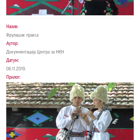
Назив:
Фрулашак пракса
Аутор:
Докумнентација Центра за НКН
Датум:
06.11.2019.
Прилог: