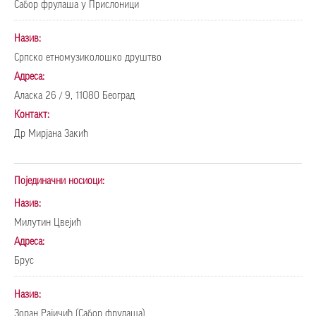
Сабор фрулаша у Прислоници
Назив:
Српско етномузиколошко друштво
Адреса:
Аласка 26 / 9, 11080 Београд
Контакт:
Др Мирјана Закић
Појединачни носиоци:
Назив:
Милутин Цвејић
Адреса:
Брус
Назив:
Зоран Рајичић (Сабор фрулаша)