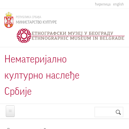
Skip to main content
ћирилица
english
РЕПУБЛИКА СРБИЈА
МИНИСТАРСТВО КУЛТУРЕ
Нематеријално
културно наслеђе
Србије
Претрага
Search
form