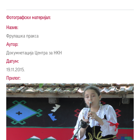
Фотографски материјал:
Назив:
Фрулашка пракса
Аутор:
Докумнетација Центра за НКН
Датум:
19.11.2015.
Прилог: