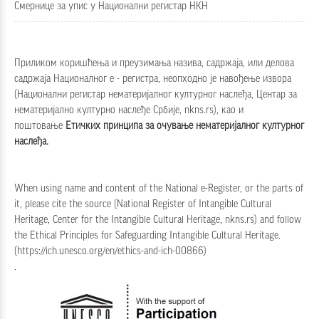
Смернице за упис у Национални регистар НКН
Приликом коришћења и преузимања назива, садржаја, или делова
садржаја Националног е - регистра, неопходно је навођење извора
(Национални регистар нематеријалног културног наслеђа, Центар за
нематеријално културно наслеђе Србије, nkns.rs), као и
поштовање
Етичких принципа за очување нематеријалног културног
наслеђа
.
When using name and content of the National e-Register, or the parts of
it, please cite the source (National Register of Intangible Cultural
Heritage, Center for the Intangible Cultural Heritage, nkns.rs) and follow
the
Ethical Principles for Safeguarding Intangible Cultural Heritage
.
(
https://ich.unesco.org/en/ethics-and-ich-00866
)
.