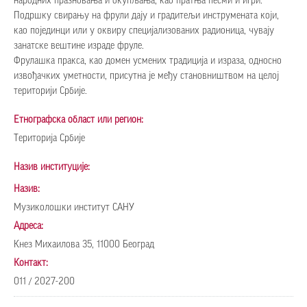
народних празновања и окупљања, као пратња песми и игри.
Подршку свирању на фрули дају и градитељи инструмената који,
као појединци или у оквиру специјализованих радионица, чувају
занатске вештине израде фруле.
Фрулашка пракса, као домен усмених традиција и израза, односно
извођачких уметности, присутна је међу становништвом на целој
територији Србије.
Етнографска област или регион:
Територија Србије
Назив институције:
Назив:
Музиколошки институт САНУ
Адреса:
Кнез Михаилова 35, 11000 Београд
Контакт:
011 / 2027-200