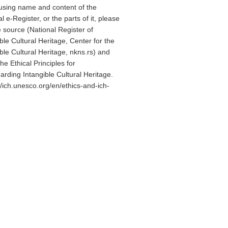
sing name and content of the
l e-Register, or the parts of it, please
e source (National Register of
ble Cultural Heritage, Center for the
ble Cultural Heritage, nkns.rs) and
 the
Ethical Principles for
arding Intangible Cultural Heritage
.
//ich.unesco.org/en/ethics-and-ich-
)