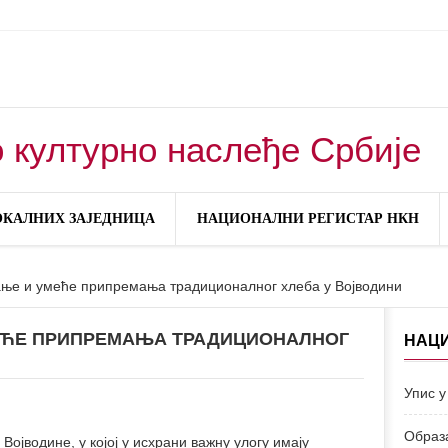
 културно наслеђе Србије
ОКАЛНИХ ЗАЈЕДНИЦА
НАЦИОНАЛНИ РЕГИСТАР НКН
ање и умеће припремања традиционалног хлеба у Војводини
МЕЋЕ ПРИПРЕМАЊА ТРАДИЦИОНАЛНОГ
НАЦ
Упис у
Образ
 Војводине, у којој у исхрани важну улогу имају