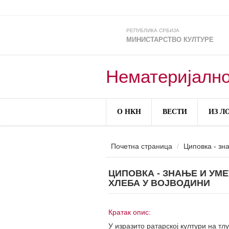
Skip to main content
РЕПУБЛИКА СРБИЈА
МИНИСТАРСТВО КУЛТУРЕ
Нематеријално
О НКН
ВЕСТИ
ИЗ Л
Почетна страница
Циповка - зн
ЦИПОВКА - ЗНАЊЕ И У
ХЛЕБА У ВОЈВОДИНИ
Кратак опис:
У изразито ратарској култури на тлу