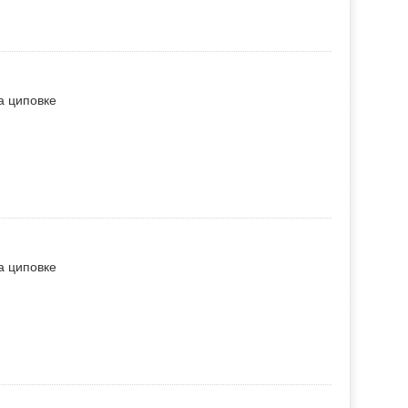
а циповке
а циповке