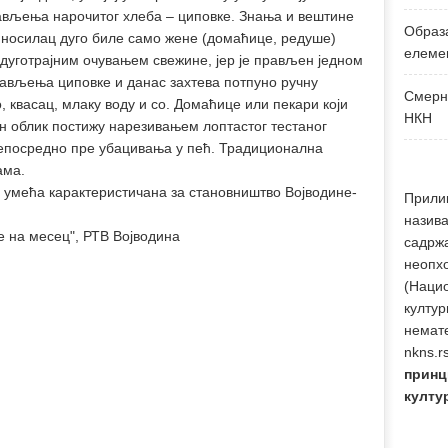
рављења нарочитог хлеба – циповке. Знања и вештине
Образ
 носилац дуго биле само жене (домаћице, редуше)
елеме
дуготрајним очувањем свежине, јер је прављен једном
ављења циповке и данас захтева потпуно ручну
Смерн
 квасац, млаку воду и со. Домаћице или пекари који
НКН
н облик постижу нарезивањем лоптастог тестаног
 непосредно пре убацивања у пећ. Традиционална
ама.
 умећа карактеристичана за становништво Војводине-
Прили
назива
је на месец", РТВ Војводина
садржа
неопхо
(Наци
култур
немате
nkns.r
принц
култу