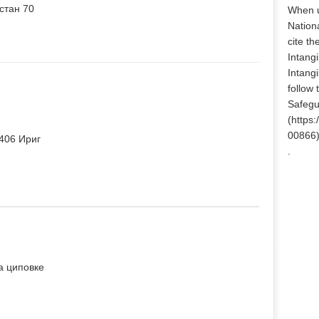
стан 70
When u
Nationa
cite th
Intangi
Intangi
follow
Safegu
(
https:
00866
406 Ириг
.
а циповке