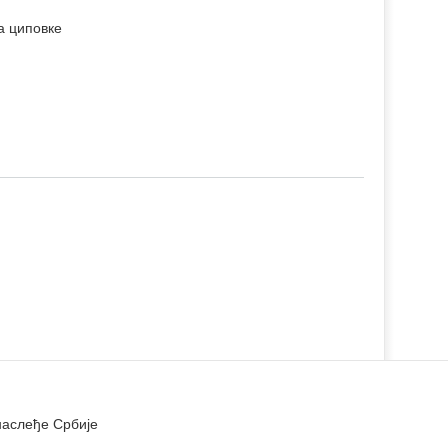
а циповке
наслеђе Србије