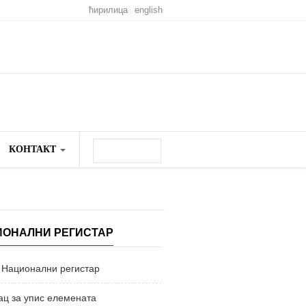
ћирилица
english
Претрага
КОНТАКТ
Search
form
О НАМА
ИОНАЛНИ РЕГИСТАР
 Национални регистар
ац за упис елемената