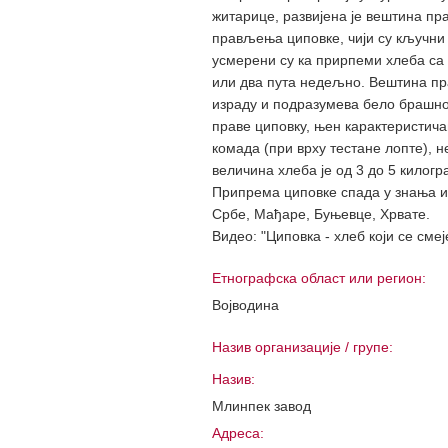
житарице, развијена је вештина п
прављења циповке, чији су кључни
усмерени су ка прирпеми хлеба са 
или два пута недељно. Вештина пр
израду и подразумева бело брашно,
праве циповку, њен карактеристича
комада (при врху тестане лопте),
величина хлеба је од 3 до 5 килогр
Припрема циповке спада у знања и
Србе, Мађаре, Буњевце, Хрвате.
Видео: "Циповка - хлеб који се сме
Етнографска област или регион:
Војводина
Назив организације / групе:
Назив:
Млинпек завод
Адреса: