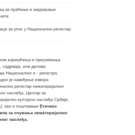
ац за праћење и ажурирање
ната
ице за упис у Национални регистар
ком коришћења и преузимања
, садржаја, или делова
ја Националног е - регистра,
дно је навођење извора
онални регистар нематеријалног
ног наслеђа, Центар за
ријално културно наслеђе Србије,
s), као и поштовање
Етичких
ипа за очување нематеријалног
рног наслеђа
.