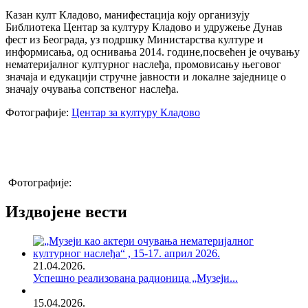
Казан култ Кладово, манифестација коју организују
Библиотека Центар за културу Кладово и удружење Дунав
фест из Београда, уз подршку Министарства културе и
информисања, од оснивања 2014. године,посвећен је очувању
нематеријалног културног наслеђа, промовисању његовог
значаја и едукацији стручне јавности и локалне заједнице о
значају очувања сопственог наслеђа.
Фотографије:
Центар за културу Кладово
Фотографије:
Издвојене вести
21.04.2026.
Успешно реализована радионица „Музеји...
15.04.2026.