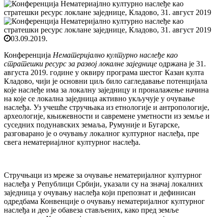
03.09.2019.
Конференција
Нематеријално културно наслеђе као
стратешки ресурс за развој локалне заједнице
одржана је 31.
августа 2019. године у оквиру програма шестог Казан култа
Кладово, чији је основни циљ било сагледавање потенцијала
које наслеђе има за локалну заједницу и проналажење начина
на које се локална заједница активно укључује у очување
наслеђа. Уз учешће стручњака из етнологије и антропологије,
археологије, књижевности и савремене уметности из земље и
суседних подунавских земаља, Румуније и Бугарске,
разговарано је о очувању локалног културног наслеђа, пре
свега нематериајлног културног наслеђа.
Стручњаци из мреже за очување нематеријалног културног
наслеђа у Републици Србији, указали су на значај локалних
заједница у очувању наслеђа који препознат и дефинисан
одредбама Конвенције о очувању нематеријалног културног
наслеђа и део је обавеза стављених, како пред земље