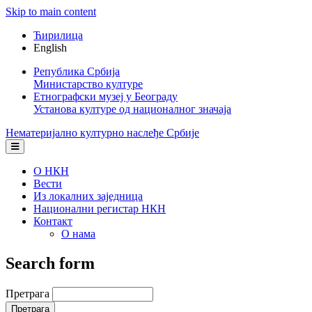
Skip to main content
Ћирилица
English
Република Србија
Министарство културе
Етнографски музеј у Београду
Установа културе од националног значаја
Нематеријално културно наслеђе Србије
О НКН
Вести
Из локалних заједница
Национални регистар НКН
Контакт
О нама
Search form
Претрага