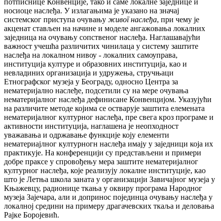
потписнице Конвенције, тако и саме локалне заједнице и
носиоце наслеђа. У излагањима је указано на значај
системског приступа очувању
живог
наслеђа
, при чему је
акценат стављен на начине и моделе ангажовања локалних
заједница на очувању сопственог наслеђа. Наглашавајући
важност учешћа различитих чинилаца у систему заштите
наслеђа на локалном нивоу - локалних самоуправа,
институција културе и образовних институција, као и
невладиних организација и удружења, стручњаци
Етнографског музеја у Београду, односно Центра за
нематеријално наслеђе, подсетили су на мере очувања
нематеријалног наслеђа дефинисане Конвенцијом. Указујући
на различите методе којима се остварује заштита елемената
нематеријалног културног наслеђа, пре свега кроз програме и
активности институција, наглашена је неопходност
уважавања и одржавање функције коју елементи
нематериајлног културногн наслеђа имају у заједници која их
практикује. На конференцији су представљени и примери
добре праксе у спровођењу мера заштите нематеријалног
културног наслеђа, које реализују локалне институције, као
што је Летња школа заната у организацији Завичајног музеја у
Књажевцу, радионице ткања у оквиру програма Народног
музеја Зајечара, али и допринос појединца очувању наслеђа у
локалној средини на примеру драгачевских ткаља и деловања
Рајке Боројевић.