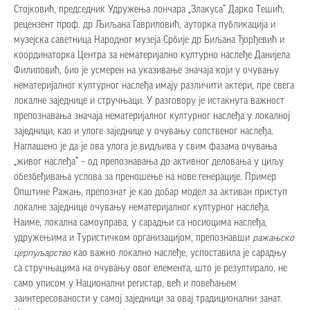
Стојковић, председник Удружења лончара „Злакуса“ Дарко Тешић,
рецензент проф. др Љиљана Гавриловић, ауторка публикација и
музејска саветница Народног музеја Србије др Биљана Ђорђевић и
координаторка Центра за нематеријално културно наслеђе Данијела
Филиповић, био је усмерен на указивање значаја који у очувању
нематеријалног културног наслеђа имају различити актери, пре свега
локалне заједнице и стручњаци. У разговору је истакнута важност
препознавања значаја нематеријалног културног наслеђа у локалној
заједници, као и улоге заједнице у очувању сопственог наслеђа.
Наглашено је да је ова улога је видљива у свим фазама очувања
„живог наслеђа“ – од препознавања до активног деловања у циљу
обезбеђивања услова за преношење на нове генерације. Пример
Општине Ражањ, препознат је као добар модел за активан приступ
локалне заједнице очувању нематеријалног културног наслеђа.
Наиме, локална самоуправа, у сарадњи са носиоцима наслеђа,
удружењима и Туристичком организацијом, препознавши
ражањско
церпуљарство
као важно локално наслеђе, успоставила је сарадњу
са стручњацима на очувању овог елемента, што је резултирало, не
само уписом у Национални регистар, већ и повећањем
заинтересованости у самој заједници за овај традиционални занат.