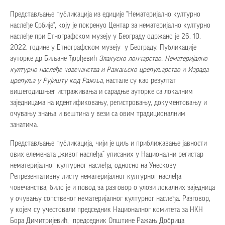
Представљање публикација из едиције "Нематеријално културно
наслеђе Србије", коју је покренуо Центар за нематеријално културно
наслеђе при Етнографском музеју у Београду одржано је 26. 10.
2022. године у Етнографском музеју у Београду. Публикације
ауторке др Биљане Ђорђевић
Злакуско лончарство. Нематеријално
културно наслеђе човечанства и Ражањско црепуљарство
и
Израда
црепуља у Рујишту код Ражња
, настале су као резултат
вишегодишњег истраживања и сарадње ауторке са локалним
заједницама на идентификовању, регистровању, документовању и
очувању знања и вештина у вези са овим традиционалним
занатима.
Представљање публикација, чији је циљ и приближавање јавности
ових елемената „живог наслеђа“ уписаних у Национални регистар
нематеријалног културног наслеђа, односно на Унескову
Репрезентативну листу нематеријалног културног наслеђа
човечанства, било је и повод за разговор о улози локалних заједница
у очувању сопственог нематеријалног културног наслеђа. Разговор,
у којем су учестовали председник Националног комитета за НКН
Бора Димитријевић, председник Општине Ражањ Добрица