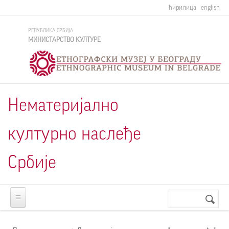
Skip to main content
ћирилица
english
РЕПУБЛИКА СРБИЈА
МИНИСТАРСТВО КУЛТУРЕ
Нематеријално
културно наслеђе
Србије
Претрага
Search
form