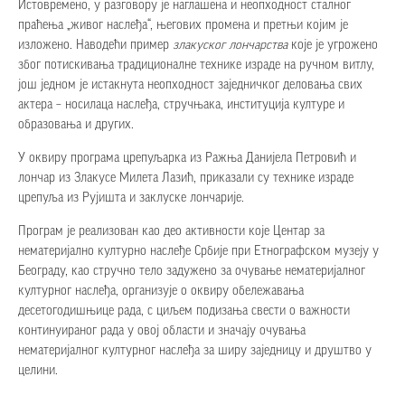
Истовремено, у разговору је наглашена и неопходност сталног
праћења „живог наслеђа“, његових промена и претњи којим је
изложено. Наводећи пример
злакуског лончарства
које је угрожено
због потискивања традиционалне технике израде на ручном витлу,
још једном је истакнута неопходност заједничког деловања свих
актера – носилаца наслеђа, стручњака, институција културе и
образовања и других.
У оквиру програма црепуљарка из Ражња Данијела Петровић и
лончар из Злакусе Милета Лазић, приказали су технике израде
црепуља из Рујишта и заклуске лончарије.
Програм је реализован као део активности које Центар за
нематеријално културно наслеђе Србије при Етнографском музеју у
Београду, као стручно тело задужено за очување нематеријалног
културног наслеђа, организује о оквиру обележавања
десетогодишњице рада, с циљем подизања свести о важности
континуираног рада у овој области и значају очувања
нематеријалног културног наслеђа за ширу заједницу и друштво у
целини.