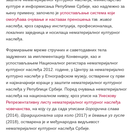
културе и информисања Републике Србије, као надлежно за
њену примену, започело је
успостављање система који
омогућава очување и наставак преношења
тзв.
живог
наслеђа
, кроз сарадњу институција, професионалаца,
локалних заједница и носилаца нематеријалног културног
наслеђа.
Формирањем мреже стручних и саветодавних тела
задужених за имплементацију Конвенције, као и
успостављањем Националног регистара нематеријалног
културног наслеђа 2012. године, у Центру за нематеријално
културно наслеђе у Етнографском музеју, остварени су први
и најзначајнији кораци у заштити нематеријалног културног
наслеђа у Републици Србији. Поред очувања нематеријалног
наслеђа на националном нивоу, кроз уписе на
Унескову
Репрезентативну листу нематеријалног културног наслеђа
човечанства
, на коју су да сада уписани
породична слава
(2014),
традиционална игра коло
(2017) и
певање уз гусле
(2018), остварена је и међународна видљивост
нематеријалног културног наслеђа Србије.