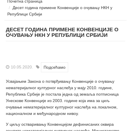
Почетна страница
Десет година примене Конвенције о очувању НКН у
Републици Србији
ДЕСЕТ ГОДИНА ПРИМЕНЕ КОНВЕНЦИЈЕ О
ОЧУВАЊУ НКН У РЕПУБЛИЦИ СРБИЈИ
10.05.2020.
Подсећамо
Усвајањем Закона о потврђивању Конвенције о очувању
нематеријалног културног наслеђа у мају 2010. године,
Република Србије је постала једна од земаља потписница
Унескове Конвенције из 2003. гoдинe која има за циљ
oчувaњe нематеријалног културног наслеђа нa лoкaлнoм,
нaциoнaлнoм и мeђунaрoднoм нивoу.
У циљу остваривању Конвенцијом дефинисаних оквира
заштите нематеријалног културног наслеђа, Министарство