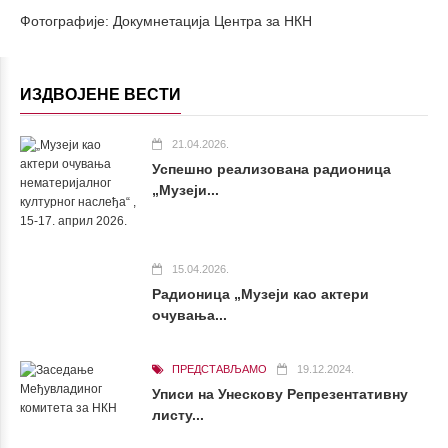
Фотографије: Докумнетација Центра за НКН
ИЗДВОЈЕНЕ ВЕСТИ
21.04.2026.
Успешно реализована радионица
„Музеји...
15.04.2026.
Радионица „Музеји као актери
очувања...
ПРЕДСТАВЉАМО
19.12.2024.
Уписи на Унескову Репрезентативну
листу...